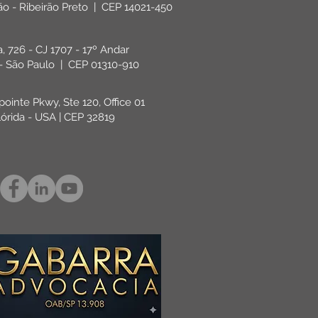
rão - Ribeirão Preto | CEP 14021-450
ta, 726 - CJ 1707 - 17º Andar
 - São Paulo | CEP 01310-910
pointe Pkwy, Ste 120, Office 01
lórida - USA | CEP 32819