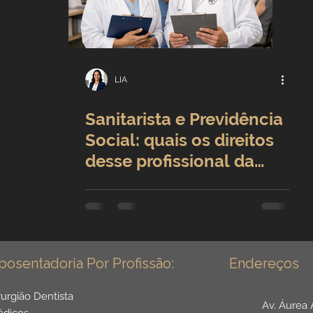
Benefícios por incapacidade
Aposentadoria por idade
Carreira Jurídica
LIA
Sanitarista e Previdência
Direitos Sociais
Social: quais os direitos
desse profissional da
adores
Aposentadoria por Invalidez
saúde coletiva?
s da Saúde
Institucional
posentadoria Por Profissão:
Endereços
r Público
Reforma da previdência
rurgião Dentista
Av. Áurea