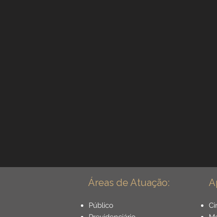
Incapacidade / Auxílio
Aposentadoria Especial
Previdência Internacional
Previdência para Trabalh
Novidades
Profissõe
Áreas de Atuação:
A
Aposentadoria do Servido
Público
Ci