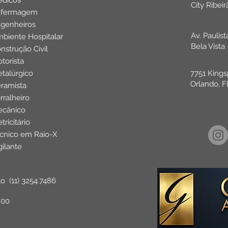
dicos
City Ribei
nfermagem
genheiros
Av. Paulis
biente Hospitalar
Bela Vista
nstrução Civil
torista
talúrgico
7751 Kings
Orlando, F
ramista
rralheiro
cânico
etricitário
cnico em Raio-X
gilante
lo
(11) 3254.7486
:00