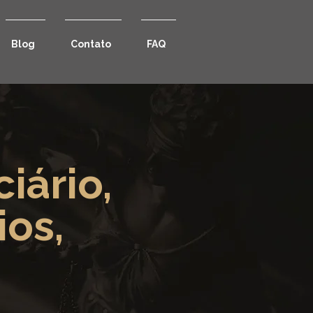
Blog
Contato
FAQ
iário,
ios,