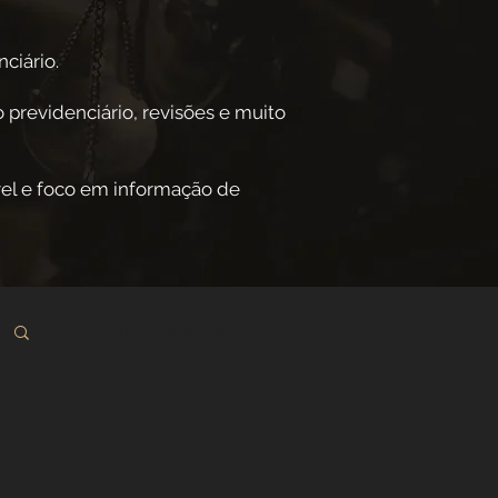
ciário.
 previdenciário, revisões e muito
el e foco em informação de
Login/Registre-se