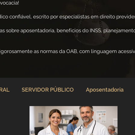
vocacia!
co confiável, escrito por especialistas em direito previden
as sobre aposentadoria, benefícios do INSS, planejamento
rigorosamente as normas da OAB, com linguagem acessív
ERAL
SERVIDOR PÚBLICO
Aposentadoria
rio
Direito Previdenciário