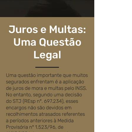
Juros e Multas:
Uma Questão
Legal
Uma questão importante que muitos
segurados enfrentam é a aplicação
de juros de mora e multas pelo INSS.
No entanto, segundo uma decisão
do STJ (REsp nº. 697.234), esses
encargos não são devidos em
recolhimentos atrasados referentes
a períodos anteriores à Medida
Provisória nº 1.523/96, de