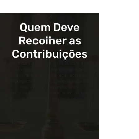
Quem Deve
Recolher as
Contribuições
Dependendo do caso, a responsabilidade
pelo recolhimento das contribuições
previdenciárias pode recair sobre o
empregador ou sobre o próprio segurado.
Isso varia, por exemplo, entre
trabalhadores com carteira assinada e
autônomos ou empresários.