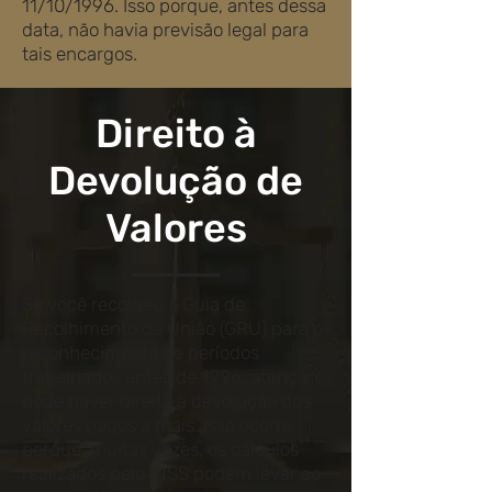
11/10/1996. Isso porque, antes dessa
data, não havia previsão legal para
tais encargos.
Direito à
Devolução de
Valores
Se você recolheu a Guia de
Recolhimento da União (GRU) para o
reconhecimento de períodos
trabalhados antes de 1996, atenção:
pode haver direito à devolução dos
valores pagos a mais. Isso ocorre
porque, muitas vezes, os cálculos
realizados pelo INSS podem levar ao