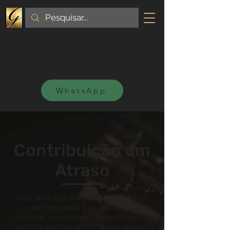
WhatsApp
Contribuição em
Atraso
Você sabia que como segurado do INSS,
você tem direito a ter períodos de
atividade remunerada averbados no seu
histórico previdenciário? Muitas pessoas