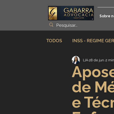
Sobre n
TODOS
INSS - REGIME GE
LIA
28 de jun.
2 min
Planejamento Previdenciá
Apose
de Mé
Incapacidade / Auxílio
e Téc
Aposentadoria Especial