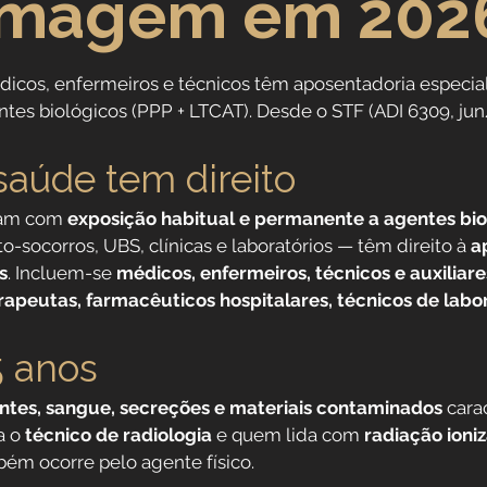
rmagem em 202
Direitos Sociais
dicos, enfermeiros e técnicos têm aposentadoria especia
ntes biológicos (PPP + LTCAT). Desde o STF (ADI 6309, ju
dores
Aposentadoria por Invalidez
aúde tem direito
 da Saúde
Institucional
uam com 
exposição habitual e permanente a agentes bio
to-socorros, UBS, clínicas e laboratórios — têm direito à 
a
s
. Incluem-se 
médicos, enfermeiros, técnicos e auxiliare
 Público
Reforma da previdência
apeutas, farmacêuticos hospitalares, técnicos de labor
5 anos
ntes, sangue, secreções e materiais contaminados
 cara
a o 
técnico de radiologia
 e quem lida com 
radiação ioni
m ocorre pelo agente físico.