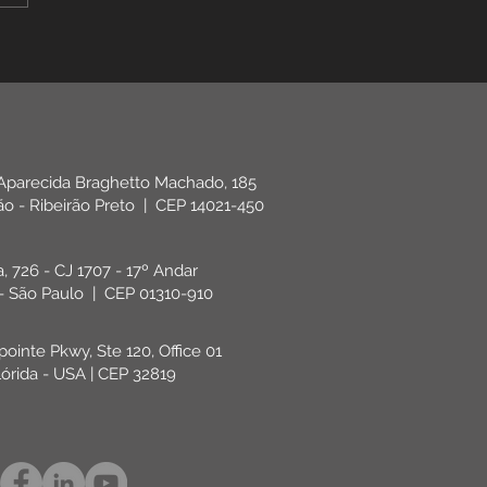
são do STF que derrubou a
 mínima. Veja as regras
s e como comprovar.
 Aparecida Braghetto Machado, 185
rão - Ribeirão Preto | CEP 14021-450
ta, 726 - CJ 1707 - 17º Andar
 - São Paulo | CEP 01310-910
pointe Pkwy, Ste 120, Office 01
lórida - USA | CEP 32819