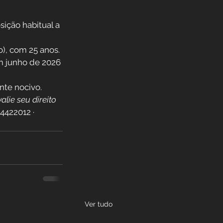
ição habitual a 
o), com 25 anos.
m junho de 2026 
nte nocivo.
alie seu direito 
422012 · 
Ver tudo