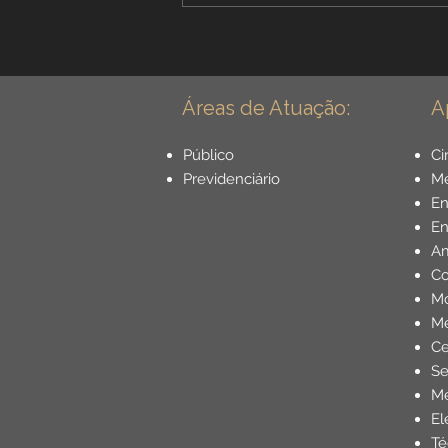
biológicos. Veja os requisitos, a
decisão do STF e como
comprovar.
Áreas de Atuação:
A
Público
Ci
Previdenciário
Mé
E
En
Am
Co
Mo
Me
Ce
Se
Me
El
Té