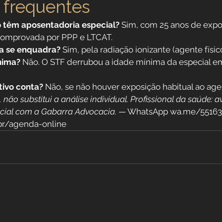
 frequentes
 têm aposentadoria especial?
 Sim, com 25 anos de expos
 comprovada por PPP e LTCAT.
ia se enquadra?
 Sim, pela radiação ionizante (agente físic
nima?
 Não. O STF derrubou a idade mínima da especial e
tivo conta?
 Não, se não houver exposição habitual ao age
não substitui a análise individual. Profissional da saúde: av
cial com a Gabarra Advocacia.
 — WhatsApp wa.me/551634
br/agenda-online