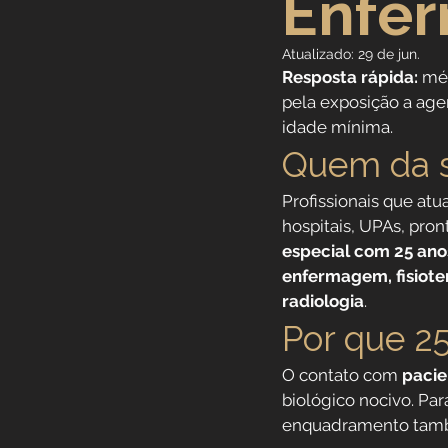
Enfe
Previdência Internacional
Atualizado:
29 de jun.
Resposta rápida:
 mé
pela exposição a age
Previdência para Trabalha
idade mínima.
Quem da s
Novidades
Profissões
Profissionais que at
hospitais, UPAs, pron
especial com 25 ano
Aposentadoria do Servidor
enfermagem, fisioter
radiologia
.
Por que 2
O contato com 
pacie
biológico nocivo. Par
enquadramento també