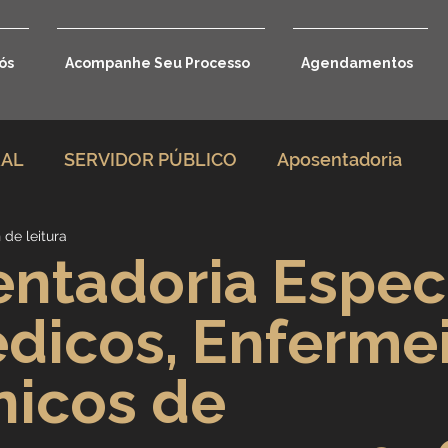
ós
Acompanhe Seu Processo
Agendamentos
RAL
SERVIDOR PÚBLICO
Aposentadoria
 de leitura
rio
Direito Previdenciário
ntadoria Espec
dicos, Enferme
Benefícios por incapacidade
nicos de
Aposentadoria por idade
Carreira Jurídica