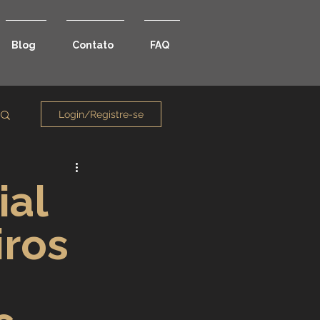
Blog
Contato
FAQ
Login/Registre-se
ial
iros