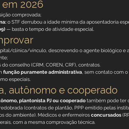
s em 2026
sição comprovada;
ma:
 o STF derrubou a idade mínima da aposentadoria esp
09)
 — basta o tempo de atividade especial.
provar
pital/clínica/vínculo, descrevendo o agente biológico e a
nte;
os do conselho (CRM, COREN, CRF), contratos.
m 
função puramente administrativa
, sem contato com o 
mo especiais.
ta, autônomo e cooperado
tônomo, plantonista PJ ou cooperado
 também pode ter d
redobrada (contratos de plantão, PPP emitido pelas insti
dos do ambiente). Médicos e enfermeiros 
concursados
 (R
 gerais, com a mesma comprovação técnica.