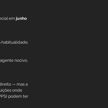
ecial em 
junho 
 habitualidade;
agente nocivo, 
ireito — mas a 
tuições onde 
PPS) podem ter 