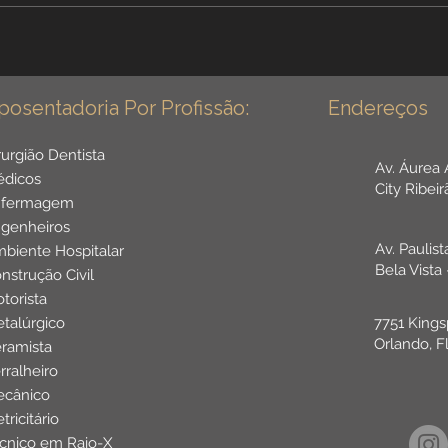
aposenta com o maior valor.
deci
Entenda por que ele evita
idade
prejuízos para a vida toda.
atuai
posentadoria Por Profissão:
Endereços
rurgião Dentista
Av. Áurea
dicos
City Ribei
nfermagem
genheiros
Av. Paulis
biente Hospitalar
Bela Vista
nstrução Civil
torista
talúrgico
7751 Kings
Orlando, F
ramista
rralheiro
cânico
etricitário
cnico em Raio-X