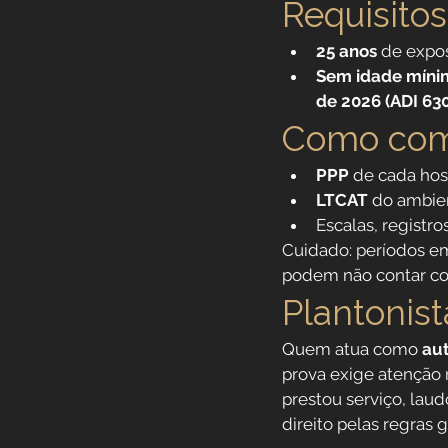
Requisito
25 anos
 de expo
Sem idade míni
de 2026 (ADI 63
Como com
PPP
 de cada hos
LTCAT
 do ambie
Escalas, registr
Cuidado: períodos e
podem não contar co
Plantonis
Quem atua como 
au
prova exige atenção 
prestou serviço, lau
direito pelas regras