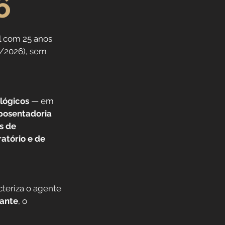
6
l com 25 anos 
n/2026), sem 
lógicos
 — em 
posentadoria 
s de 
atório e de 
cteriza o agente 
zante
, o 