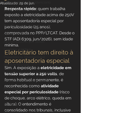
Planejamento Previdenciário
Atualizado:
29 de jun.
Resposta rápida:
 quem trabalha 
Direito Previdenciário
exposto a eletricidade acima de 250V 
Incapacidade / Auxílio
tem aposentadoria especial por 
Benefícios por incapacidade
periculosidade (25 anos), 
comprovada no PPP/LTCAT. Desde o 
Aposentadoria Especial
STF (ADI 6309, jun/2026), sem idade 
Aposentadoria por idade
mínima.
Carreira Jurídica
Eletricitário tem direito à 
Previdência Internacional
aposentadoria especial
Direitos Sociais
Sim. A exposição a 
eletricidade em 
Previdência para Trabalhadores
tensão superior a 250 volts
, de 
forma habitual e permanente, é 
Aposentadoria por Invalidez
reconhecida como 
atividade 
Novidades
especial por periculosidade
 (risco 
Profissões da Saúde
de choque, arco elétrico, queda em 
altura). O entendimento é 
Institucional
consolidado nos tribunais, inclusive 
Aposentadoria do Servidor Público