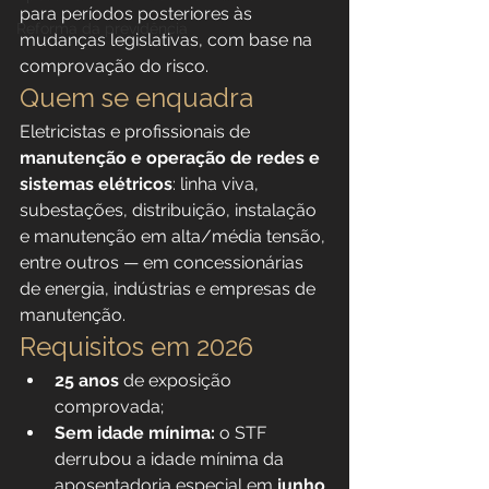
para períodos posteriores às 
Reforma da previdência
mudanças legislativas, com base na 
comprovação do risco.
Quem se enquadra
Eletricistas e profissionais de 
manutenção e operação de redes e 
sistemas elétricos
: linha viva, 
subestações, distribuição, instalação 
e manutenção em alta/média tensão, 
entre outros — em concessionárias 
de energia, indústrias e empresas de 
manutenção.
Requisitos em 2026
25 anos
 de exposição 
comprovada;
Sem idade mínima:
 o STF 
derrubou a idade mínima da 
aposentadoria especial em 
junho 