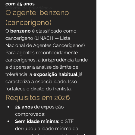
com 25 anos
.
Reforma da previdência
O agente: benzeno 
(cancerígeno)
O 
benzeno
 é classificado como 
cancerígeno (LINACH — Lista 
Nacional de Agentes Cancerígenos). 
Para agentes reconhecidamente 
cancerígenos, a jurisprudência tende 
a dispensar a análise de limite de 
tolerância: a 
exposição habitual
 já 
caracteriza a especialidade. Isso 
fortalece o direito do frentista.
Requisitos em 2026
25 anos
 de exposição 
comprovada;
Sem idade mínima:
 o STF 
derrubou a idade mínima da 