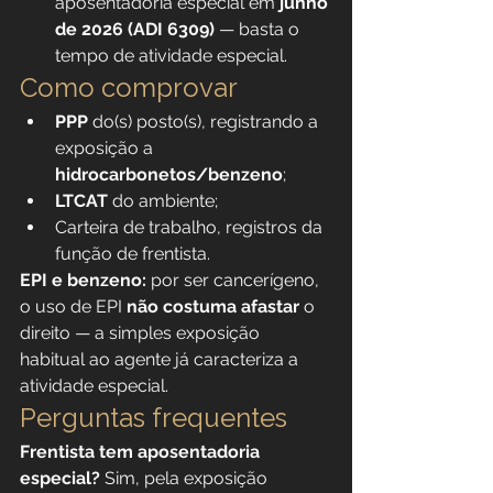
aposentadoria especial em 
junho 
de 2026 (ADI 6309)
 — basta o 
tempo de atividade especial.
Como comprovar
PPP
 do(s) posto(s), registrando a 
exposição a 
hidrocarbonetos/benzeno
;
LTCAT
 do ambiente;
Carteira de trabalho, registros da 
função de frentista.
EPI e benzeno:
 por ser cancerígeno, 
o uso de EPI 
não costuma afastar
 o 
direito — a simples exposição 
habitual ao agente já caracteriza a 
atividade especial.
Perguntas frequentes
Frentista tem aposentadoria 
especial?
 Sim, pela exposição 