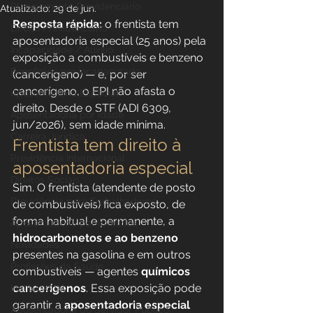
Planejamento Previdenciário
Atualizado:
29 de jun.
Resposta rápida:
 o frentista tem 
Direito Previdenciário
aposentadoria especial (25 anos) pela 
Incapacidade / Auxílio
exposição a combustíveis e benzeno 
Benefícios por incapacidade
(cancerígeno) — e, por ser 
cancerígeno, o EPI não afasta o 
Aposentadoria Especial
direito. Desde o STF (ADI 6309, 
Aposentadoria por idade
jun/2026), sem idade mínima.
Carreira Jurídica
Frentista tem direito à 
Previdência Internacional
aposentadoria especial
Direitos Sociais
Sim. O frentista (atendente de posto 
Previdência para Trabalhadores
de combustíveis) fica exposto, de 
forma habitual e permanente, a 
Aposentadoria por Invalidez
hidrocarbonetos e ao benzeno
Novidades
presentes na gasolina e em outros 
Profissões da Saúde
combustíveis — agentes 
químicos 
cancerígenos
. Essa exposição pode 
Institucional
garantir a 
aposentadoria especial 
Aposentadoria do Servidor Público