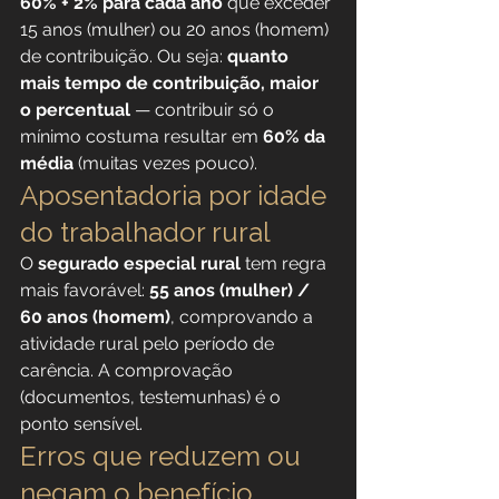
60% + 2% para cada ano
 que exceder 
15 anos (mulher) ou 20 anos (homem) 
de contribuição. Ou seja: 
quanto 
mais tempo de contribuição, maior 
o percentual
 — contribuir só o 
mínimo costuma resultar em 
60% da 
média
 (muitas vezes pouco).
Aposentadoria por idade 
do trabalhador rural
O 
segurado especial rural
 tem regra 
mais favorável: 
55 anos (mulher) / 
60 anos (homem)
, comprovando a 
atividade rural pelo período de 
carência. A comprovação 
(documentos, testemunhas) é o 
ponto sensível.
Erros que reduzem ou 
negam o benefício