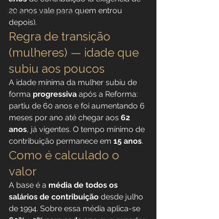
20 anos vale para quem entrou 
Reforma da previdência
depois).
Regra de transição 
(mulheres) — idade que 
subiu aos poucos
A idade mínima da mulher subiu de 
forma 
progressiva
 após a Reforma: 
partiu de 60 anos e foi aumentando 6 
meses por ano até chegar aos 
62 
anos
, já vigentes. O tempo mínimo de 
contribuição permanece em 
15 anos
.
Como é calculado o 
valor
A base é a 
média de todos os 
salários de contribuição
 desde julho 
de 1994. Sobre essa média aplica-se 