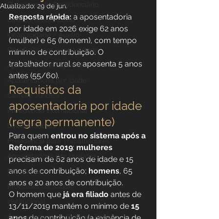
Planejamento Previdenciário
Atualizado:
29 de jun.
Resposta rápida:
 a aposentadoria 
Direito Previdenciário
por idade em 2026 exige 62 anos 
Incapacidade / Auxílio
(mulher) e 65 (homem), com tempo 
Benefícios por incapacidade
mínimo de contribuição. O 
trabalhador rural se aposenta 5 anos 
Aposentadoria Especial
antes (55/60).
Aposentadoria por idade
Requisitos da 
Carreira Jurídica
aposentadoria por idade 
Previdência Internacional
(regra permanente)
Direitos Sociais
Para quem 
entrou no sistema após a 
Previdência para Trabalhadores
Reforma de 2019
: 
mulheres
Aposentadoria por Invalidez
precisam de 62 anos de idade e 15 
anos de contribuição; 
homens
, 65 
Novidades
anos e 20 anos de contribuição.
Profissões da Saúde
O homem que 
já era filiado
 antes de 
Institucional
13/11/2019 mantém o mínimo de 
15 
Aposentadoria do Servidor Público
anos
 de contribuição (a exigência de 