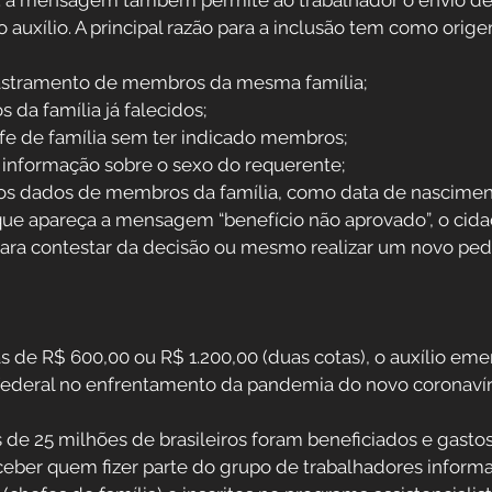
: a mensagem também permite ao trabalhador o envio d
 auxílio. A principal razão para a inclusão tem como orige
astramento de membros da mesma família;
da família já falecidos;
e de família sem ter indicado membros;
a informação sobre o sexo do requerente;
dos dados de membros da família, como data de nascimen
que apareça a mensagem “benefício não aprovado”, o cid
 para contestar da decisão ou mesmo realizar um novo ped
s de R$ 600,00 ou R$ 1.200,00 (duas cotas), o auxílio eme
ederal no enfrentamento da pandemia do novo coronavír
de 25 milhões de brasileiros foram beneficiados e gastos
eceber quem fizer parte do grupo de trabalhadores informa