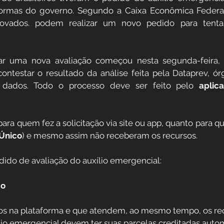
ormas do governo. Segundo a Caixa Econômica Federal 
Direitos Sociais
ovados. podem realizar um novo pedido para tent
dores
Aposentadoria por Invalidez
tar uma nova avaliação começou nesta segunda-feira, 2
ntestar o resultado da análise feita pela Dataprev, ór
 dados. Todo o processo deve ser feito pelo 
aplica
 da Saúde
Institucional
ara quem fez a solicitação via site ou app, quanto para qu
 Público
Único
) e mesmo assim não receberam os recursos.
Reforma da previdência
dido de avaliação do auxílio emergencial:
co
tos na plataforma e que atendem, ao mesmo tempo, os req
io emergencial devem ter suas parcelas creditadas auto