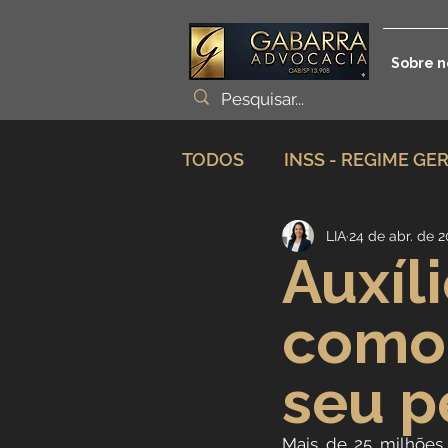
Sobre n
TODOS
INSS - REGIME GE
LIA
24 de abr. de 
Planejamento Previdenciá
Auxíl
como 
Incapacidade / Auxílio
seu p
Aposentadoria Especial
Mais de 25 milhões 