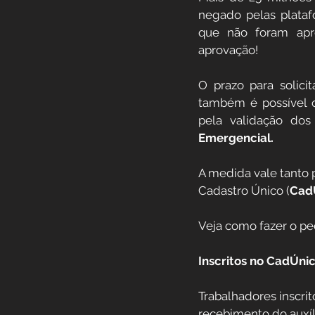
negado pelas plataf
Previdência Internacional
que não foram apr
aprovação!
Previdência para Trabalha
O prazo para solici
também é possível co
pela validação dos
Novidades
Profissões
Emergencial.
A medida vale tanto p
Aposentadoria do Servidor
Cadastro Único (
Cad
Veja como fazer o pe
Inscritos no CadÚni
Trabalhadores inscri
recebimento do auxíl