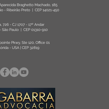
 Aparecida Braghetto Machado, 185
rão - Ribeirão Preto | CEP 14021-450
ta, 726 - CJ 1707 - 17º Andar
 - São Paulo | CEP 01310-910
pointe Pkwy, Ste 120, Office 01
lórida - USA | CEP 32819