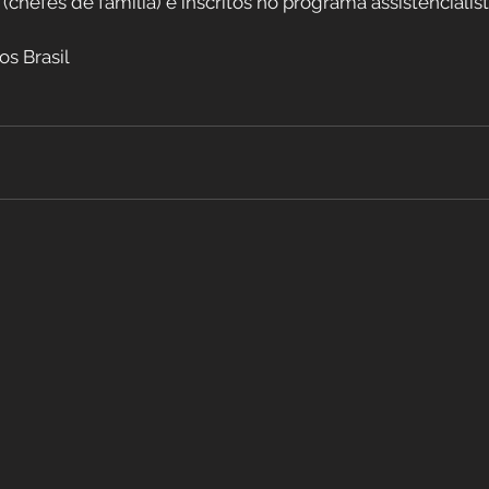
hefes de família) e inscritos no programa assistencialist
os Brasil