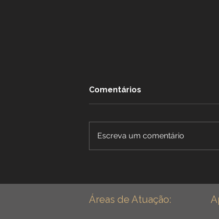
Comentários
Escreva um comentário
Benefícios Especiais para
Dentistas: Aposentadoria
Especial para Cirurgião
Dentista - Guia Completo
Áreas de Atuação:
A