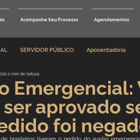
ós
Acompanhe Seu Processo
Agendamentos
RAL
SERVIDOR PÚBLICO
Aposentadoria
2020
2 min de leitura
rio
Direito Previdenciário
io Emergencial: 
ser aprovado s
Benefícios por incapacidade
edido foi nega
Aposentadoria por idade
Carreira Jurídica
de brasileiros tiveram o pedido do auxílio emergencia