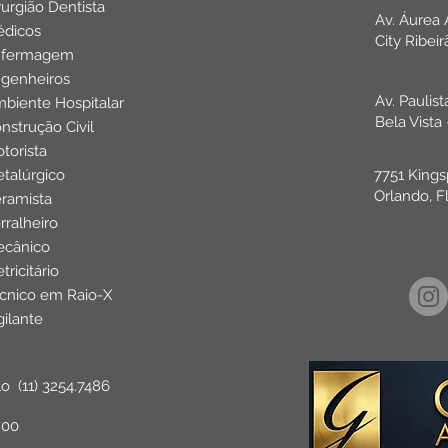
rurgião Dentista
Av. Áurea
dicos
City Ribei
nfermagem
genheiros
Av. Paulis
biente Hospitalar
Bela Vista
nstrução Civil
torista
talúrgico
7751 Kings
Orlando, F
ramista
rralheiro
cânico
etricitário
cnico em Raio-X
gilante
lo
(11) 3254.7486
:00