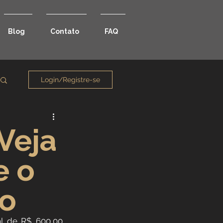
Blog
Contato
FAQ
Login/Registre-se
Veja
e o
do
l de R$ 600,00 