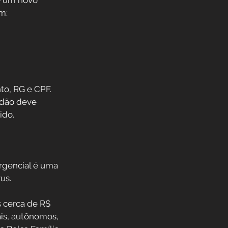
e um novo 
m: 
to, RG e CPF.
adão deve 
ido.
rgencial é uma 
us. 
 cerca de R$ 
is, autônomos, 