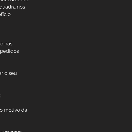
quadra nos 
ício. 
o nas 
 pedidos 
r o seu 
;
 o motivo da 