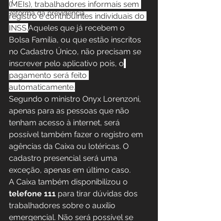
(MEIs), trabalhadores informais sem 
Reforma da previdência
registro e contribuintes individuais do 
INSS.
Aqueles que já recebem o 
Bolsa Família, ou que estão inscritos 
no Cadastro Único, não precisam se 
inscrever pelo aplicativo pois, o
pagamento será feito 
automaticamente.
Segundo o ministro Onyx Lorenzoni, 
apenas para as pessoas que não 
tenham acesso à internet, será 
possível também fazer o registro em 
agências da Caixa ou lotéricas. O 
cadastro presencial será uma 
exceção, apenas em último caso.
A Caixa também disponibilizou o 
telefone 111
 para tirar dúvidas dos 
trabalhadores sobre o auxílio 
emergencial. Não será possível se 