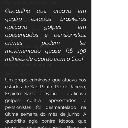
Planejamento Previdenciário
Quadrilha que atuava em 
Direito Previdenciário
quatro estados brasileiros 
Incapacidade / Auxílio
aplicava golpes em 
Benefícios por incapacidade
aposentados e pensionistas; 
Aposentadoria Especial
crimes podem ter 
Aposentadoria por idade
movimentado quase R$ 190 
Carreira Jurídica
milhões de acordo com o Coaf
Previdência Internacional
Direitos Sociais
Um grupo criminoso que atuava nos 
Previdência para Trabalhadores
estados de São Paulo, Rio de Janeiro, 
Aposentadoria por Invalidez
Espírito Santo e Bahia e praticava 
Novidades
golpes contra aposentados e 
pensionistas foi desmantelado na 
Profissões da Saúde
última semana do mês de junho. A 
Institucional
quadrilha agia contra idosos, que 
Aposentadoria do Servidor Público
eram lesados após serem afiliados a 