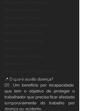
Planejamento Previdenciário
Direito Previdenciário
Incapacidade / Auxílio
Benefícios por incapacidade
Aposentadoria Especial
Aposentadoria por idade
Carreira Jurídica
Previdência Internacional
Direitos Sociais
Previdência para Trabalhadores
📍 O que é auxílio doença?
Aposentadoria por Invalidez
👉🏻 Um benefício por incapacidade 
Novidades
que tem o objetivo de proteger o 
Profissões da Saúde
trabalhador que precisa ficar afastado 
Institucional
temporariamente do trabalho por 
doença ou acidente.
Aposentadoria do Servidor Público