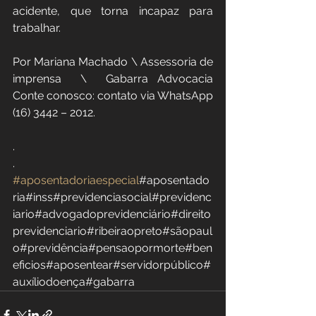
acidente, que torna incapaz para 
trabalhar.
Por Mariana Machado \ Assessoria de 
imprensa  \  Gabarra Advocacia  
Conte conosco: contato via WhatsApp 
(16) 3442 – 2012.  
.
.   
#aposentadoriaespecial
#aposentado
ria#inss#previdenciasocial#previdenc
iario#advogadoprevidenciário#direito
previdenciario#ribeiraopreto#sãopaul
o#previdência#pensaopormorte#ben
eficios#aposentear#servidorpúblico#
auxíliodoença#gabarra