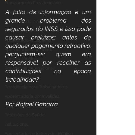
Planejamento Previdenciário
A falta de informação é um 
Direito Previdenciário
grande problema dos 
Incapacidade / Auxílio
segurados do INSS e isso pode 
Benefícios por incapacidade
causar prejuízos; antes de 
Aposentadoria Especial
qualquer pagamento retroativo, 
Aposentadoria por idade
perguntem-se: quem era 
Carreira Jurídica
responsável por recolher as 
Previdência Internacional
contribuições na época 
Direitos Sociais
trabalhada?
Previdência para Trabalhadores
Aposentadoria por Invalidez
Por Rafael Gabarra
Novidades
Profissões da Saúde
Institucional
Aposentadoria do Servidor Público