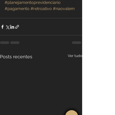
#planejamentoprevidenciario
#pagamento
#retroativo
#naovalem
Ver tudo
Posts recentes