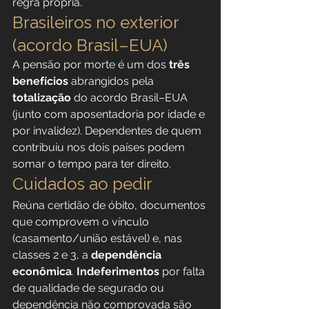
regra própria.
Brasileiros no exterior 
(acordo Brasil–EUA)
A pensão por morte é um dos 
três 
benefícios
 abrangidos pela 
totalização
 do acordo Brasil–EUA 
(junto com aposentadoria por idade e 
por invalidez). Dependentes de quem 
contribuiu nos dois países podem 
somar o tempo para ter direito.
Cuidados ao pedir
Reúna certidão de óbito, documentos 
que comprovem o vínculo 
(casamento/união estável) e, nas 
classes 2 e 3, a 
dependência 
econômica
. 
Indeferimentos
 por falta 
de qualidade de segurado ou 
dependência não comprovada são 