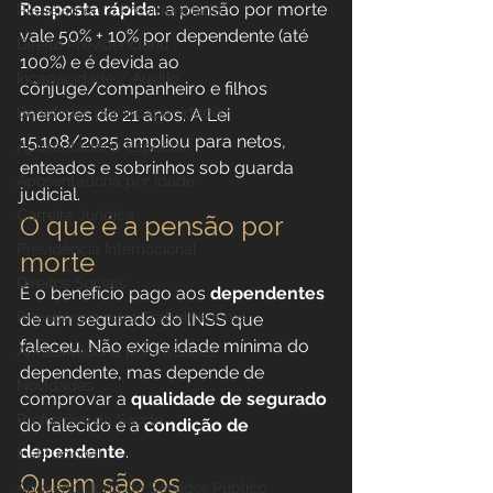
Resposta rápida:
 a pensão por morte 
Planejamento Previdenciário
vale 50% + 10% por dependente (até 
Direito Previdenciário
100%) e é devida ao 
Incapacidade / Auxílio
cônjuge/companheiro e filhos 
Benefícios por incapacidade
menores de 21 anos. A Lei 
15.108/2025 ampliou para netos, 
Aposentadoria Especial
enteados e sobrinhos sob guarda 
Aposentadoria por idade
judicial.
Carreira Jurídica
O que é a pensão por 
Previdência Internacional
morte
Direitos Sociais
É o benefício pago aos 
dependentes
Previdência para Trabalhadores
de um segurado do INSS que 
faleceu. Não exige idade mínima do 
Aposentadoria por Invalidez
dependente, mas depende de 
Novidades
comprovar a 
qualidade de segurado
Profissões da Saúde
do falecido e a 
condição de 
dependente
.
Institucional
Quem são os 
Aposentadoria do Servidor Público