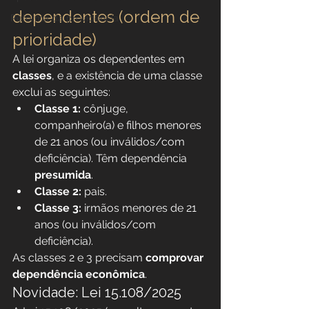
dependentes (ordem de 
Reforma da previdência
prioridade)
A lei organiza os dependentes em 
classes
, e a existência de uma classe 
exclui as seguintes:
Classe 1:
 cônjuge, 
companheiro(a) e filhos menores 
de 21 anos (ou inválidos/com 
deficiência). Têm dependência 
presumida
.
Classe 2:
 pais.
Classe 3:
 irmãos menores de 21 
anos (ou inválidos/com 
deficiência).
As classes 2 e 3 precisam 
comprovar 
dependência econômica
.
Novidade: Lei 15.108/2025