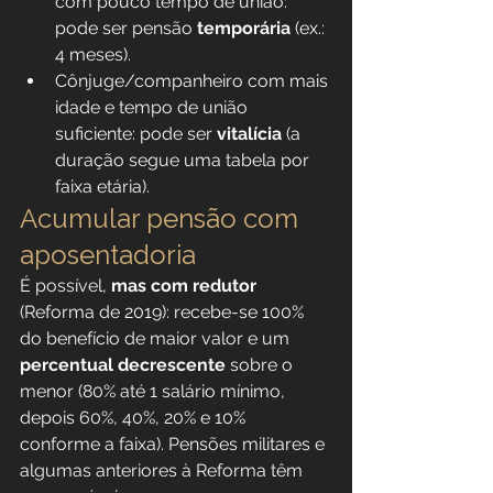
com pouco tempo de união: 
pode ser pensão 
temporária
 (ex.: 
4 meses).
Cônjuge/companheiro com mais 
idade e tempo de união 
suficiente: pode ser 
vitalícia
 (a 
duração segue uma tabela por 
faixa etária).
Acumular pensão com 
aposentadoria
É possível, 
mas com redutor
(Reforma de 2019): recebe-se 100% 
do benefício de maior valor e um 
percentual decrescente
 sobre o 
menor (80% até 1 salário mínimo, 
depois 60%, 40%, 20% e 10% 
conforme a faixa). Pensões militares e 
algumas anteriores à Reforma têm 