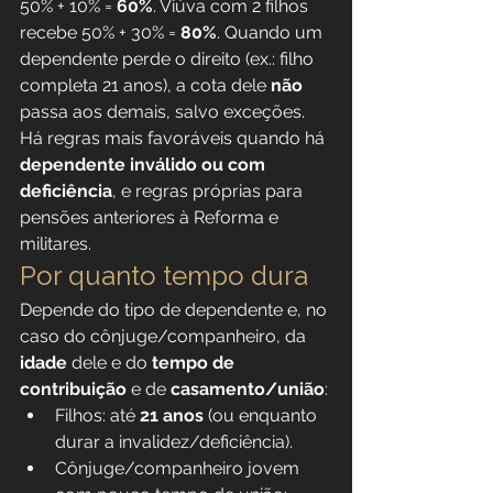
50% + 10% = 
60%
. Viúva com 2 filhos 
recebe 50% + 30% = 
80%
. Quando um 
dependente perde o direito (ex.: filho 
completa 21 anos), a cota dele 
não
passa aos demais, salvo exceções. 
Há regras mais favoráveis quando há 
dependente inválido ou com 
deficiência
, e regras próprias para 
pensões anteriores à Reforma e 
militares.
Por quanto tempo dura
Depende do tipo de dependente e, no 
caso do cônjuge/companheiro, da 
idade
 dele e do 
tempo de 
contribuição
 e de 
casamento/união
:
Filhos: até 
21 anos
 (ou enquanto 
durar a invalidez/deficiência).
Cônjuge/companheiro jovem 