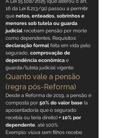
A Lei 15.108/2025 (que alterou o art. 
16 da Lei 8.213/91) passou a permitir 
que 
netos, enteados, sobrinhos e 
menores sob tutela ou guarda 
judicial
 recebam pensão por morte 
como dependentes. Requisitos: 
declaração formal
 feita em vida pelo 
segurado, 
comprovação de 
dependência econômica
 e 
guarda/tutela judicial vigente.
Quanto vale a pensão 
(regra pós-Reforma)
Desde a Reforma de 2019, a pensão é 
composta por 
50% do valor base
 (a 
aposentadoria que o segurado 
recebia ou teria direito) 
+ 10% por 
dependente
, até 100%.
Exemplo: viúva sem filhos recebe 