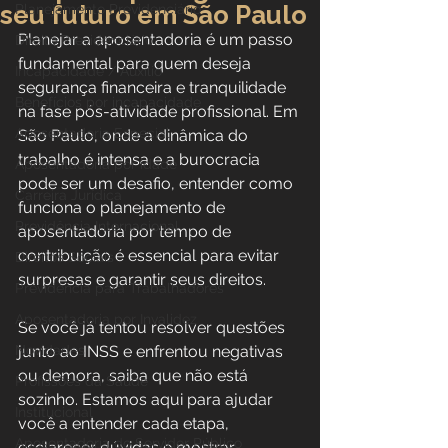
seu futuro em São Paulo
Planejamento Previdenciário
Planejar a aposentadoria é um passo 
Direito Previdenciário
fundamental para quem deseja 
Incapacidade / Auxílio
segurança financeira e tranquilidade 
Benefícios por incapacidade
na fase pós-atividade profissional. Em 
Aposentadoria Especial
São Paulo, onde a dinâmica do 
trabalho é intensa e a burocracia 
Aposentadoria por idade
pode ser um desafio, entender como 
Carreira Jurídica
funciona o planejamento de 
Previdência Internacional
aposentadoria por tempo de 
contribuição é essencial para evitar 
Direitos Sociais
surpresas e garantir seus direitos.
Previdência para Trabalhadores
Aposentadoria por Invalidez
Se você já tentou resolver questões 
Novidades
junto ao INSS e enfrentou negativas 
ou demora, saiba que não está 
Profissões da Saúde
sozinho. Estamos aqui para ajudar 
Institucional
você a entender cada etapa, 
Aposentadoria do Servidor Público
esclarecer dúvidas e mostrar 