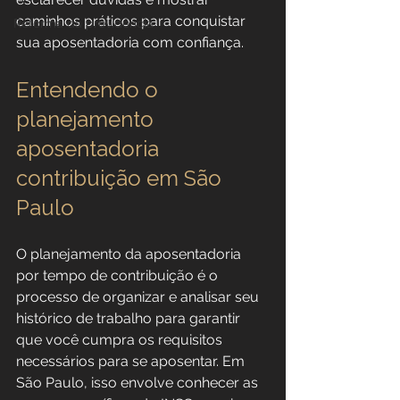
caminhos práticos para conquistar 
Reforma da previdência
sua aposentadoria com confiança.
Entendendo o 
planejamento 
aposentadoria 
contribuição em São 
Paulo
O planejamento da aposentadoria 
por tempo de contribuição é o 
processo de organizar e analisar seu 
histórico de trabalho para garantir 
que você cumpra os requisitos 
necessários para se aposentar. Em 
São Paulo, isso envolve conhecer as 