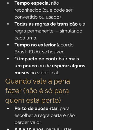
Tempo especial
 não 
reconhecido (que pode ser 
convertido ou usado).
Todas as regras de transição
 e a 
regra permanente — simulando 
cada uma.
Tempo no exterior
 (acordo 
Brasil–EUA), se houver.
O 
impacto de contribuir mais 
um pouco
 ou de 
esperar alguns 
meses
 no valor final.
Quando vale a pena 
fazer (não é só para 
quem está perto)
Perto de aposentar:
 para 
escolher a regra certa e não 
perder valor.
A 5 a 10 anos:
 para ajustar 