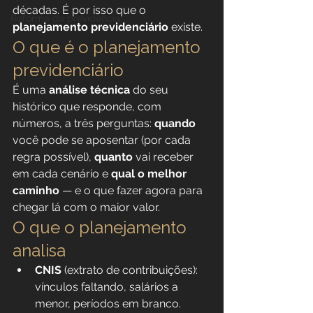
décadas. É por isso que o 
Reforma da previdência
planejamento previdenciário
 existe.
O que é o planejamento 
previdenciário
É uma 
análise técnica
 do seu 
histórico que responde, com 
números, a três perguntas: 
quando
você pode se aposentar (por cada 
regra possível), 
quanto
 vai receber 
em cada cenário e 
qual o melhor 
caminho
 — e o que fazer agora para 
chegar lá com o maior valor.
O que o planejamento 
analisa
CNIS
 (extrato de contribuições): 
vínculos faltando, salários a 
menor, períodos em branco.