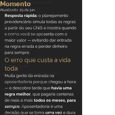
Momento
Planejamento Previdenciário
Atualizado:
29 de jun.
Direito Previdenciário
Resposta rápida:
 o planejamento 
Incapacidade / Auxílio
previdenciário simula todas as regras 
Benefícios por incapacidade
a partir do seu CNIS e mostra quando 
e como você se aposenta com o 
Aposentadoria Especial
maior valor — evitando dar entrada 
Aposentadoria por idade
na regra errada e perder dinheiro 
Carreira Jurídica
para sempre.
Previdência Internacional
O erro que custa a vida 
Direitos Sociais
toda
Previdência para Trabalhadores
Muita gente dá entrada na 
aposentadoria porque chegou a hora 
Aposentadoria por Invalidez
— e descobre tarde que 
havia uma 
Novidades
regra melhor
, que pagaria centenas 
Profissões da Saúde
de reais a mais 
todos os meses, para 
Institucional
sempre
. Aposentadoria é uma 
decisão que se toma 
uma vez
 e dura 
Aposentadoria do Servidor Público