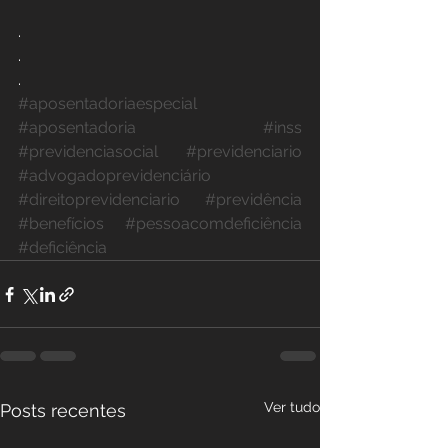
.
.
.
#aposentadoriaespecial
#aposentadoria
#inss
#previdenciasocial
#previdenciario
#advogadoprevidenciário
#direitoprevidenciario
#previdência
#benefícios
#pessoacomdeficiência
#deficiência
Ver tudo
Posts recentes