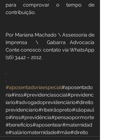
para comprovar o tempo de 
contribuição.
Por Mariana Machado \ Assessoria de 
imprensa  \  Gabarra Advocacia  
Conte conosco: contato via WhatsApp 
(16) 3442 – 2012.  
.
.   
#aposentadoriaespecial
#aposentado
ria#inss#previdenciasocial#previdenc
iario#advogadoprevidenciário#direito
previdenciario#ribeirãopreto#sãopaul
o#inss#previdência#pensaopormorte
#beneficios#aposentear#maternidad
e#saláriomaternidade#mãe#direito