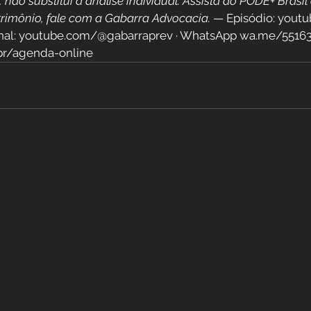
não substitui a análise individual. Assista ao PODE+ Brasil 
trimônio, fale com a Gabarra Advocacia.
 — Episódio: you
al: youtube.com/@gabarraprev · WhatsApp wa.me/551634
br/agenda-online