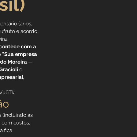
il)
ntário (anos, 
sufruto e acordo 
ira.
contece com a 
 
"Sua empresa 
ndo Moreira
 — 
 Gracioli
 e 
resarial, 
6Vu6Tk
ão
(incluindo as 
, com custos, 
 fica 