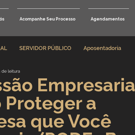
ós
Acompanhe Seu Processo
Agendamentos
RAL
SERVIDOR PÚBLICO
Aposentadoria
 de leitura
rio
Direito Previdenciário
são Empresaria
Proteger a
Benefícios por incapacidade
esa que Você
Aposentadoria por idade
Carreira Jurídica