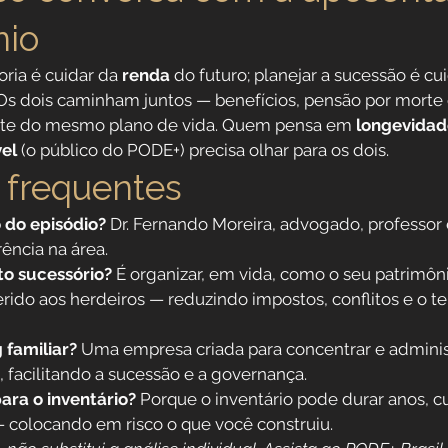
nio
ria é cuidar da 
renda
 do futuro; planejar a sucessão é cu
. Os dois caminham juntos — benefícios, pensão por morte 
rte do mesmo plano de vida. Quem pensa em 
longevidad
el
 (o público do PODE+) precisa olhar para os dois.
 frequentes
 do episódio?
 Dr. Fernando Moreira, advogado, professor e
ência na área.
o sucessório?
 É organizar, em vida, como o seu patrimôni
erido aos herdeiros — reduzindo impostos, conflitos e o 
 familiar?
 Uma empresa criada para concentrar e administ
, facilitando a sucessão e a governança.
ara o inventário?
 Porque o inventário pode durar anos, cu
— colocando em risco o que você construiu.