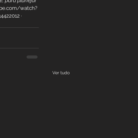
e, para planejar 
tube.com/watch?
422012 · 
Ver tudo