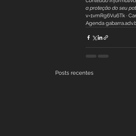
Conteúdo informativo, 
a proteção do seu pa
v=1vmRg6Vu6Tk · Can
Agenda gabarra.adv.
Posts recentes