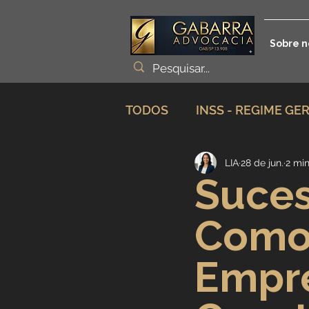
Sobre n
TODOS
INSS - REGIME GE
LIA
28 de jun.
2 min
Planejamento Previdenciá
Suces
Como 
Incapacidade / Auxílio
Empr
Aposentadoria Especial