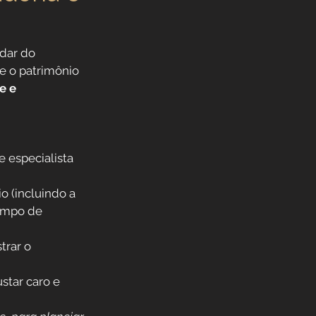
idar do 
e o patrimônio 
e e 
 especialista 
o (incluindo a 
tempo de 
rar o 
star caro e 