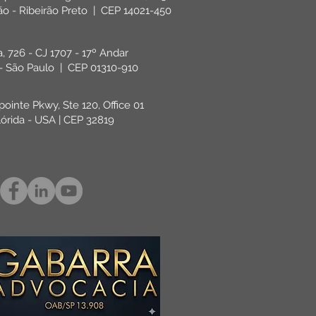
rão - Ribeirão Preto | CEP 14021-450
ta, 726 - CJ 1707 - 17º Andar
 - São Paulo | CEP 01310-910
pointe Pkwy, Ste 120, Office 01
lórida - USA | CEP 32819