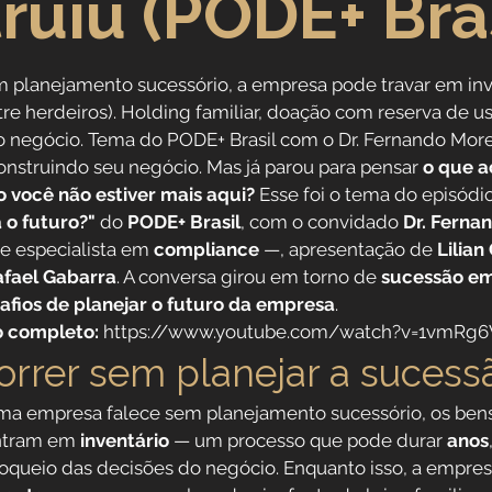
ruiu (PODE+ Bras
Direitos Sociais
m planejamento sucessório, a empresa pode travar em inve
tre herdeiros). Holding familiar, doação com reserva de u
dores
Aposentadoria por Invalidez
 negócio. Tema do PODE+ Brasil com o Dr. Fernando More
onstruindo seu negócio. Mas já parou para pensar 
o que a
você não estiver mais aqui?
 Esse foi o tema do episódio
 da Saúde
Institucional
 o futuro?"
 do 
PODE+ Brasil
, com o convidado 
Dr. Ferna
e especialista em 
compliance
 —, apresentação de 
Lilian
afael Gabarra
. A conversa girou em torno de 
sucessão emp
 Público
Reforma da previdência
afios de planejar o futuro da empresa
.
o completo:
 https://www.youtube.com/watch?v=1vmRg
orrer sem planejar a sucess
a empresa falece sem planejamento sucessório, os bens 
ntram em 
inventário
 — um processo que pode durar 
anos
oqueio das decisões do negócio. Enquanto isso, a empresa