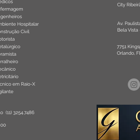
dicos
City Ribei
nfermagem
genheiros
Av. Paulis
biente Hospitalar
Bela Vista
nstrução Civil
torista
talúrgico
7751 Kings
Orlando, F
ramista
rralheiro
cânico
etricitário
cnico em Raio-X
gilante
lo
(11) 3254.7486
:00