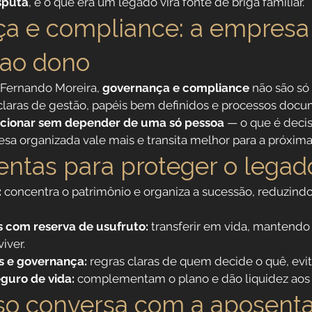
sputa
, e o que era um legado vira fonte de briga familiar.
a e compliance: a empresa
 ao dono
Fernando Moreira, 
governança e compliance
 não são só
claras de gestão, papéis bem definidos e processos doc
cionar sem depender de uma só pessoa
 — o que é decis
a organizada vale mais e transita melhor para a próxima
entas para proteger o legad
:
 concentra o patrimônio e organiza a sucessão, reduzindo
 com reserva de usufruto:
 transferir em vida, mantendo 
iver.
s e governança:
 regras claras de quem decide o quê, evit
guro de vida:
 complementam o plano e dão liquidez aos 
sso conversa com a aposenta