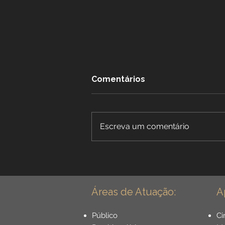
Comentários
Escreva um comentário
Benefícios Especiais para
Dentistas: Aposentadoria
Especial para Cirurgião
Dentista - Guia Completo
Áreas de Atuação:
A
Público
Ci