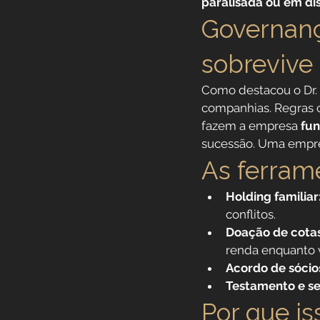
paralisada ou em di
Governanç
sobrevive
Como destacou o Dr. 
companhias. Regras 
fazem a empresa 
fun
sucessão. Uma empres
As ferram
Holding familiar
conflitos.
Doação de cotas
renda enquanto v
Acordo de sócio
Testamento e se
Por que i