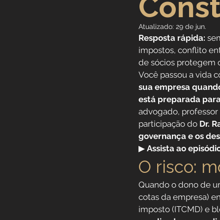
Const
Previdência Internacional
Atualizado:
29 de jun.
Resposta rápida:
 se
impostos, conflito en
Previdência para Trabalha
de sócios protegem o
Você passou a vida c
sua empresa quando 
Novidades
Profissões
está preparada para
advogado, professor 
participação do 
Dr. R
Aposentadoria do Servidor
governança e os des
▶ 
Assista ao episódi
O risco: m
Quando o dono de um
cotas da empresa) e
imposto (ITCMD) e bl