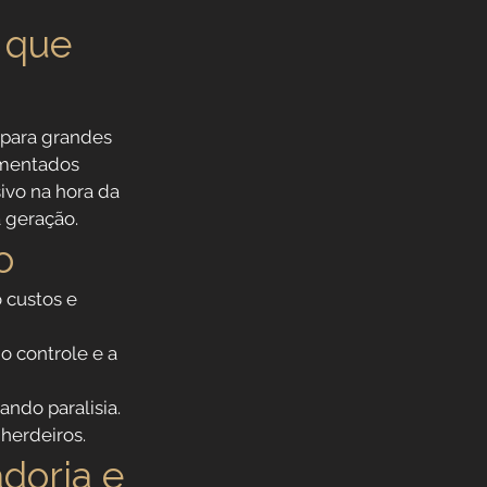
 que 
 para grandes 
umentados 
ivo na hora da 
 geração.
o
 custos e 
o controle e a 
ando paralisia.
herdeiros.
doria e 