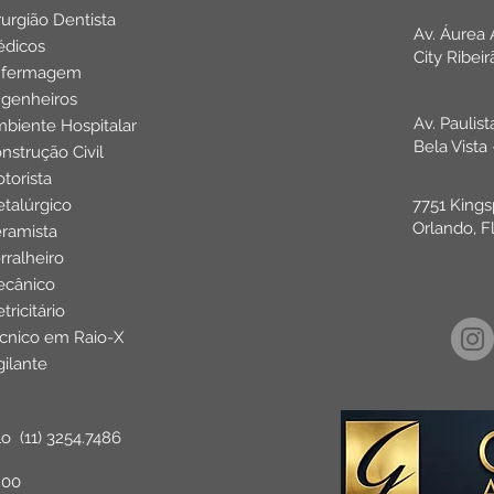
rurgião Dentista
Av. Áurea
dicos
City Ribei
nfermagem
genheiros
Av. Paulis
biente Hospitalar
Bela Vista
nstrução Civil
torista
talúrgico
7751 Kings
Orlando, F
ramista
rralheiro
cânico
etricitário
cnico em Raio-X
gilante
lo
(11) 3254.7486
:00