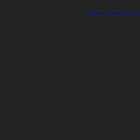
Previdência Internacional
https://www.youtube
Previdência para Trabalha
Novidades
Profissões
Aposentadoria do Servidor