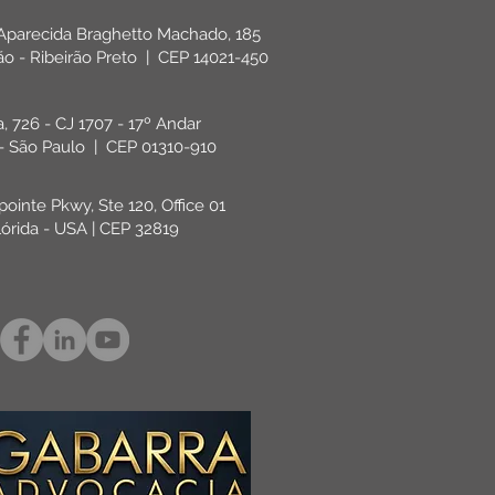
 Aparecida Braghetto Machado, 185
rão - Ribeirão Preto | CEP 14021-450
ta, 726 - CJ 1707 - 17º Andar
 - São Paulo | CEP 01310-910
pointe Pkwy, Ste 120, Office 01
lórida - USA | CEP 32819