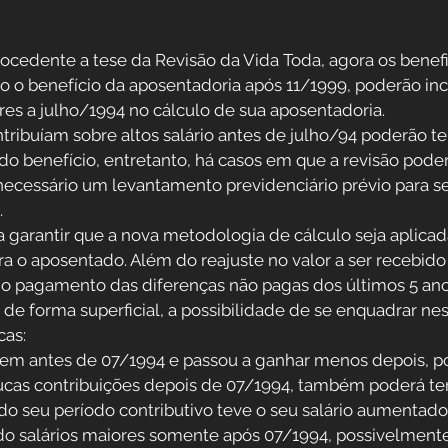
ocedente a tese da Revisão da Vida Toda, agora os benefic
 o benefício da aposentadoria após 11/1999, poderão incl
res a julho/1994 no cálculo de sua aposentadoria.
ribuíam sobre altos salário antes de julho/94 poderão te
r do benefício, entretanto, há casos em que a revisão pode
é necessário um levantamento previdenciário prévio para se 
.
a garantir que a nova metodologia de cálculo seja aplicad
a o aposentado. Além do reajuste no valor a ser recebid
o pagamento das diferenças não pagas dos últimos 5 ano
 de forma superficial, a possibilidade de se enquadrar nes
cas:
em antes de 07/1994 e passou a ganhar menos depois, pod
ucas contribuições depois de 07/1994, também poderá ter 
 do seu período contributivo teve o seu salário aumentado
o salários maiores somente após 07/1994, possivelmente