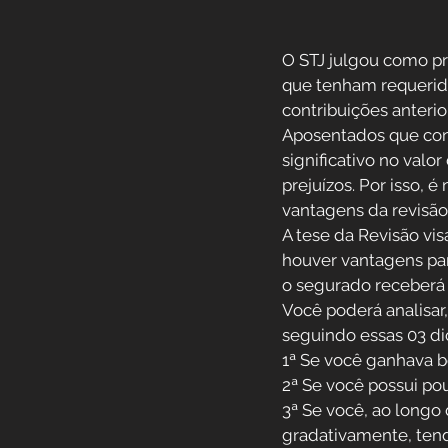
O STJ julgou como pr
que tenham requerido
contribuições anterio
Aposentados que cont
significativo no valo
prejuízos. Por isso, 
vantagens da revisão
A tese da Revisão vis
houver vantagens par
o segurado receberá 
Você poderá analisar,
seguindo essas 03 di
1ª Se você ganhava b
2ª Se você possui po
3ª Se você, ao longo
gradativamente, tend