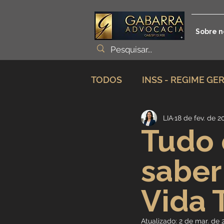
Sobre n
TODOS
INSS - REGIME GE
LIA
18 de fev. de 2
Planejamento Previdenciá
Tudo 
saber
Incapacidade / Auxílio
Vida 
Aposentadoria Especial
Atualizado:
2 de mar. de 