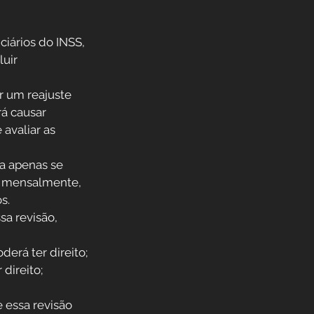
iários do INSS, 
uir 
r um reajuste 
rá causar 
avaliar as 
a apenas se 
o mensalmente, 
s.
sa revisão, 
erá ter direito;
direito;
 
 essa revisão 