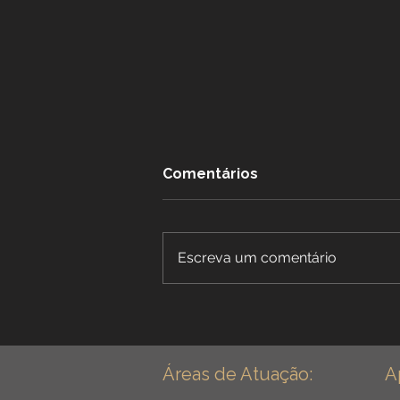
Comentários
Escreva um comentário
Benefícios Especiais para
Dentistas: Aposentadoria
Especial para Cirurgião
Dentista - Guia Completo
Áreas de Atuação:
A