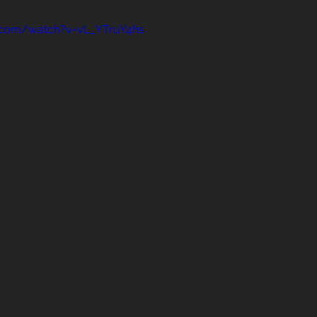
Direitos Sociais
.com/watch?v=vL_YTruY4hs
dores
Aposentadoria por Invalidez
 da Saúde
Institucional
 Público
Reforma da previdência