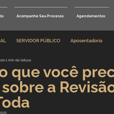
ós
Acompanhe Seu Processo
Agendamentos
RAL
SERVIDOR PÚBLICO
Aposentadoria
020
1 min de leitura
rio
Direito Previdenciário
o que você prec
 sobre a Revisã
Benefícios por incapacidade
Toda
Aposentadoria por idade
Carreira Jurídica
2020