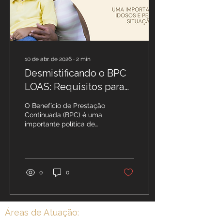
10 de abr. de 2026
∙
2
min
Desmistificando o BPC
LOAS: Requisitos para
Ter Direito ao Benefício
O Benefício de Prestação
Continuada (BPC) é uma
importante política de
assistência social no
Brasil, proporcionando
suporte financeiro a
idosos e pessoas com
deficiência em situação
0
0
de vulnerabilidade. No
entanto, muitas vezes os
requisitos para obter esse
benefício podem ser
Áreas de Atuação:
confusos ou