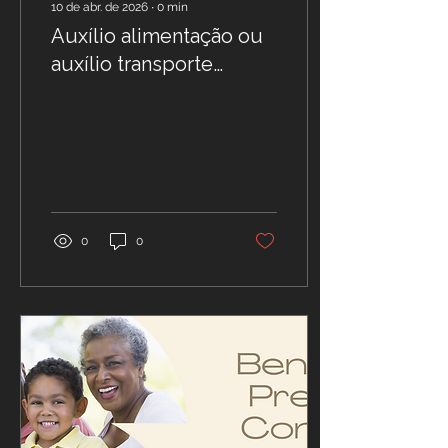
10 de abr. de 2026
∙
0
min
Auxílio alimentação ou
auxílio transporte
integram a base de
cálculo da contribuição
previdenciária
0
0