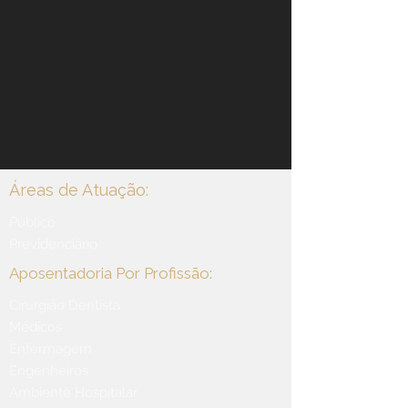
Áreas de Atuação:
Público
Previdenciário
Aposentadoria Por Profissão:
Cirurgião Dentista
Médicos
Enfermagem
Engenheiros
Ambiente Hospitalar