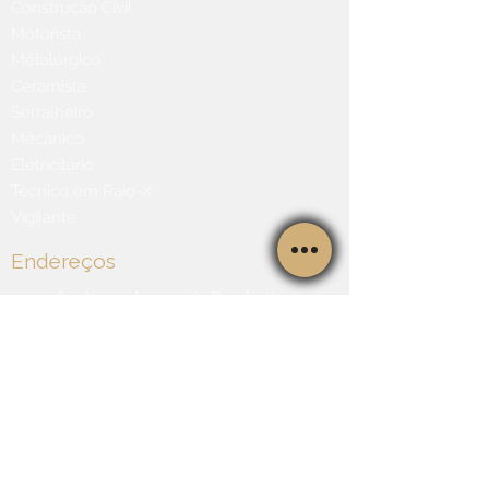
Construção Civil
Motorista
Metalúrgico
Ceramista
Serralheiro
Mecânico
Eletricitário
Técnico em Raio-X
Vigilante
Endereços
Av. Áurea Aparecida Braghetto
Machado, 185
City Ribeirão - Ribeirão Preto | CEP
14021-450
Av. Paulista, 726 - CJ 1707 - 17º Andar
Bela Vista - São Paulo | CEP 01310-
910