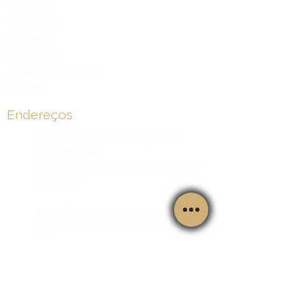
Ceramista
Serralheiro
Mecânico
Eletricitário
Técnico em Raio-X
Vigilante
Endereços
Av. Áurea Aparecida Braghetto
Machado, 185
City Ribeirão - Ribeirão Preto | CEP
14021-450
Av. Paulista, 726 - CJ 1707 - 17º Andar
Bela Vista - São Paulo | CEP 01310-
910
7751 Kingspointe Pkwy, Ste 120, Office
01
Orlando, Flórida - USA | CEP 32819