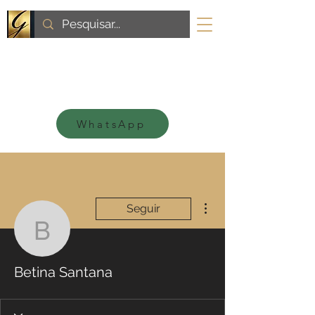
WhatsApp
Mais ações
Seguir
Betina Santana
Betina Santana