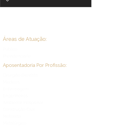
Áreas de Atuação:
Público
Previdenciário
Aposentadoria Por Profissão:
Cirurgião Dentista
Médicos
Enfermagem
Engenheiros
Ambiente Hospitalar
Construção Civil
Motorista
Metalúrgico