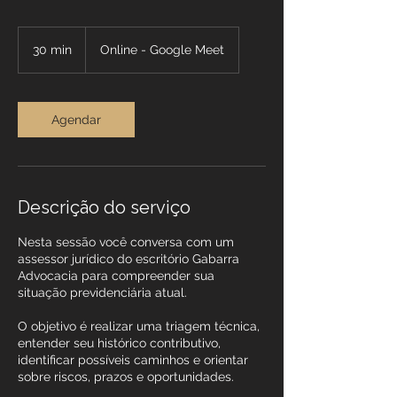
30 min
3
Online - Google Meet
0
m
i
n
Agendar
Descrição do serviço
Nesta sessão você conversa com um
assessor jurídico do escritório Gabarra
Advocacia para compreender sua
situação previdenciária atual.
O objetivo é realizar uma triagem técnica,
entender seu histórico contributivo,
identificar possíveis caminhos e orientar
sobre riscos, prazos e oportunidades.