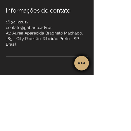
Informações de contato
16 34422012
contato@gabarra.adv.br
Av. Áurea Aparecida Bragheto Machado,
185 - City Ribeirão, Ribeirão Preto - SP,
Brasil
Áreas de Atuação:
Público
Previdenciário
Aposentadoria Por Profissão:
Cirurgião Dentista
Médicos