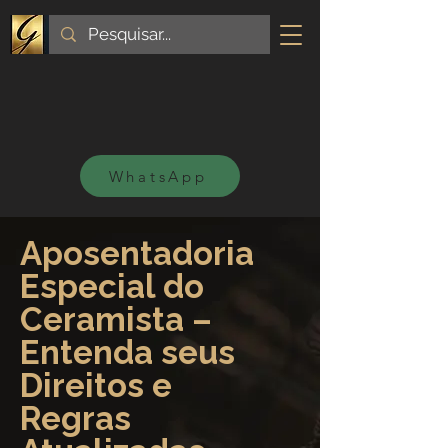
WhatsApp
Aposentadoria
Especial do
Ceramista –
Entenda seus
Direitos e
Regras