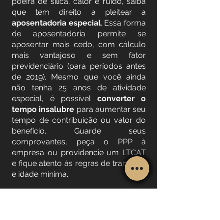
poeira de sílica, calor e ruído, saiba
que tem direito a pleitear a
aposentadoria especial
. Essa forma
de aposentadoria permite se
aposentar mais cedo, com cálculo
mais vantajoso e sem fator
previdenciário (para períodos antes
de 2019). Mesmo que você ainda
não tenha 25 anos de atividade
especial, é possível
converter o
tempo insalubre
para aumentar seu
tempo de contribuição ou valor do
benefício. Guarde seus
comprovantes, peça o PPP à
empresa ou providencie um LTCAT
e fique atento às regras de transição
e idade mínima.
Equipe de Atendimento
Tire dúvidas diretamente com nossa
equipe jurídica.