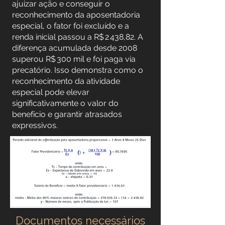
ajuizar ação e conseguir o
reconhecimento da aposentadoria
especial, o fator foi excluído e a
renda inicial passou a R$ 2 438,82. A
diferença acumulada desde 2008
superou R$ 300 mil e foi paga via
precatório. Isso demonstra como o
reconhecimento da atividade
especial pode elevar
significativamente o valor do
benefício e garantir atrasados
expressivos.
Documentos necessários