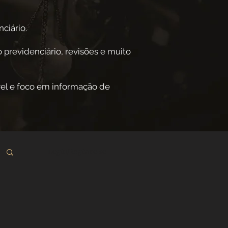
ciário.
 previdenciário, revisões e muito
el e foco em informação de
Login/Registre-se