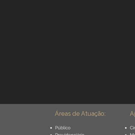
Incapacidade / Auxílio
Aposentadoria Especial
Previdência Internacional
Previdência para Trabalh
Novidades
Profissõe
Áreas de Atuação:
A
Aposentadoria do Servido
Público
Ci