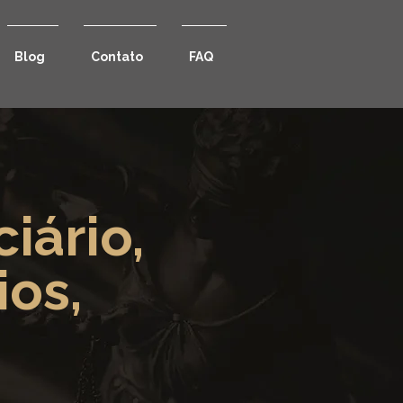
Blog
Contato
FAQ
iário,
ios,