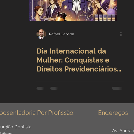
Benefícios por incapacidade
Aposentadoria por idade
Carreira Jurídica
Rafael Gabarra
Dia Internacional da
Direitos Sociais
Mulher: Conquistas e
Direitos Previdenciários
adores
Aposentadoria por Invalidez
Exclusivos
s da Saúde
Institucional
posentadoria Por Profissão:
Endereços
r Público
Reforma da previdência
rurgião Dentista
Av. Áurea