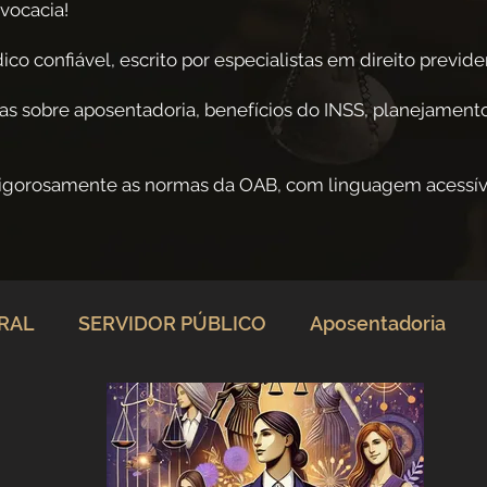
vocacia!
co confiável, escrito por especialistas em direito previden
as sobre aposentadoria, benefícios do INSS, planejamento
rigorosamente as normas da OAB, com linguagem acessív
ERAL
SERVIDOR PÚBLICO
Aposentadoria
rio
Direito Previdenciário