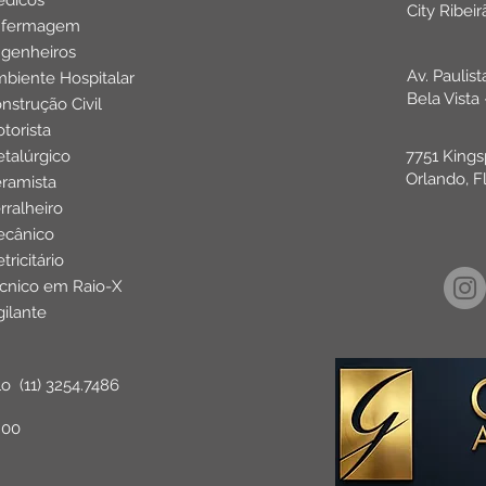
dicos
City Ribei
nfermagem
genheiros
Av. Paulis
biente Hospitalar
Bela Vista
nstrução Civil
torista
talúrgico
7751 Kings
Orlando, F
ramista
rralheiro
cânico
etricitário
cnico em Raio-X
gilante
lo
(11) 3254.7486
:00