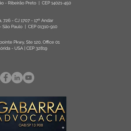
rão - Ribeirão Preto | CEP 14021-450
ta, 726 - CJ 1707 - 17º Andar
 - São Paulo | CEP 01310-910
pointe Pkwy, Ste 120, Office 01
lórida - USA | CEP 32819