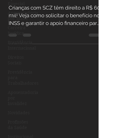
Especial
Crianças com SCZ têm direito a R$ 60
Aposentadoria
mil! Veja como solicitar o benefício no
por idade
INSS e garantir o apoio financeiro para
Carreira
a sua família.
Jurídica
Previdência
Internacional
Direitos
Sociais
Previdência
para
Trabalhadores
Aposentadoria
por
Invalidez
Novidades
Profissões
da Saúde
Institucional