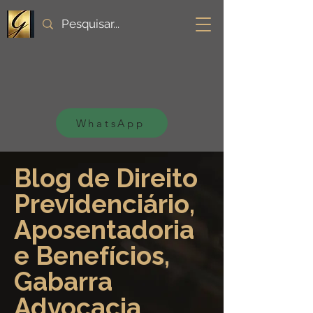
WhatsApp
Blog de Direito
Previdenciário,
Aposentadoria
e Benefícios,
Gabarra
Advocacia