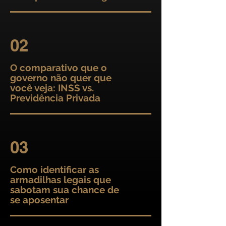
02
O comparativo que o
governo não quer que
você veja: INSS vs.
Previdência Privada
03
Como identificar as
armadilhas legais que
sabotam sua chance de
se aposentar