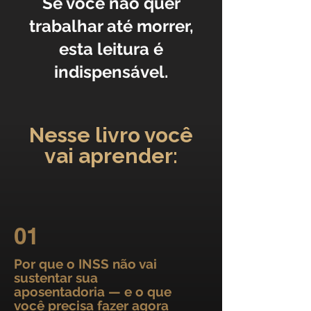
Se você não quer
trabalhar até morrer,
esta leitura é
indispensável.
Nesse livro você
vai aprender:
01
Por que o INSS não vai
sustentar sua
aposentadoria — e o que
você precisa fazer agora