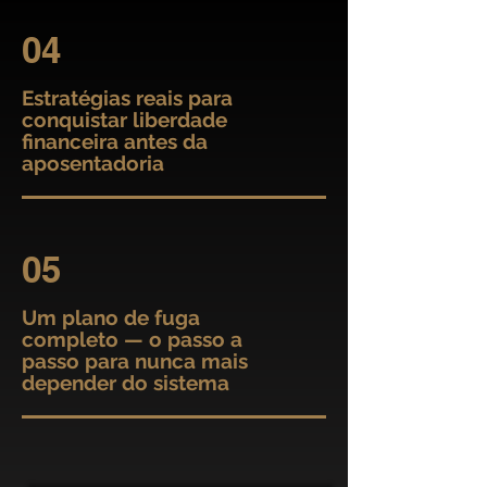
04
Estratégias reais para
conquistar liberdade
financeira antes da
aposentadoria
05
Um plano de fuga
completo — o passo a
passo para nunca mais
depender do sistema