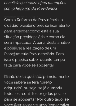
Planejamento Previdenciário
benefício que mais sofreu alterações 
com a Reforma da Previdência
Direito Previdenciário
Incapacidade / Auxílio
Com a Reforma da Previdência, o 
Benefícios por incapacidade
cidadão brasileiro precisa ficar atento 
para entender como está a sua 
Aposentadoria Especial
situação previdenciária e como ela 
Aposentadoria por idade
será impactada. A partir desta análise 
Carreira Jurídica
é possível a realização de um 
Previdência Internacional
Planejamento Previdenciário. Para 
isso é preciso saber quanto tempo 
Direitos Sociais
falta para você se aposentar.
Previdência para Trabalhadores
Aposentadoria por Invalidez
Diante desta questão, primeiramente, 
você saberá se terá “direito 
Novidades
adquirido”, ou seja, se já cumpriu 
Profissões da Saúde
todos os requisitos exigidos pela lei 
Institucional
para se aposentar. Por outro lado, se 
você tiver somente uma “expectativa 
Aposentadoria do Servidor Público