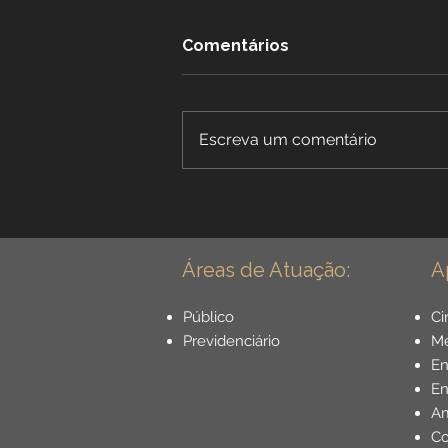
Comentários
Escreva um comentário
Benefícios Especiais para
Dentistas: Aposentadoria
Especial para Cirurgião
Dentista - Guia Completo
Áreas de Atuação:
A
Público
Ci
Previdenciário
Mé
E
En
Am
Co