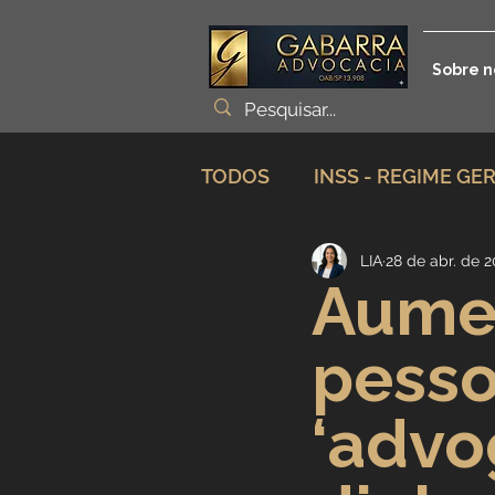
Sobre n
TODOS
INSS - REGIME GE
LIA
28 de abr. de 
Planejamento Previdenciá
Aume
pesso
Incapacidade / Auxílio
‘advo
Aposentadoria Especial