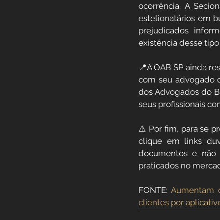
ocorrência. A Secio
estelionatários em b
prejudicados infor
existência desse tipo
📍A OAB SP ainda ress
com seu advogado ou
dos Advogados do Bra
seus profissionais com
⚠️ Por fim, para se p
clique em links du
documentos e não 
praticados no merca
FONTE: 
Aumentam os
clientes por aplicat