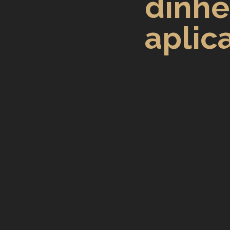
dinhe
Previdência Internacional
aplic
Previdência para Trabalha
Novidades
Profissões
Aposentadoria do Servidor