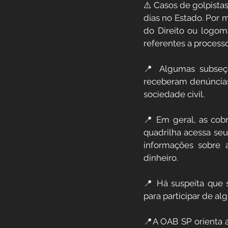
⚠️ Casos de golpist
dias no Estado. Por 
do Direito ou logoma
referentes a processo
📍 Algumas subseç
receberam denúncias a
sociedade civil.
📍 Em geral, as cob
quadrilha acessa seu
informações sobre 
dinheiro.
📍 Há suspeita que 
para participar de al
📍A OAB SP orienta 