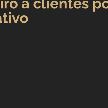
iro a clientes p
Direitos Sociais
ativo
dores
Aposentadoria por Invalidez
 da Saúde
Institucional
 Público
Reforma da previdência