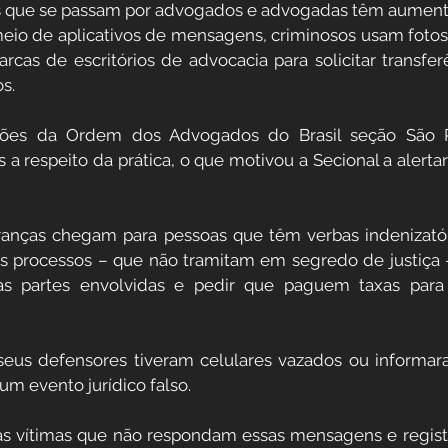
as que se passam por advogados e advogadas têm aumenta
meio de aplicativos de mensagens, criminosos usam fotos d
rcas de escritórios de advocacia para solicitar transferê
s. 
ões da Ordem dos Advogados do Brasil seção São P
 respeito da prática, o que motivou a Secional a alertar
ranças chegam para pessoas que têm verbas indenizatóri
s processos – que não tramitam em segredo de justiça –
as partes envolvidas e pedir que paguem taxas para 
seus defensores tiveram celulares vazados ou informar
gum evento jurídico falso.
as vítimas que não respondam essas mensagens e registr