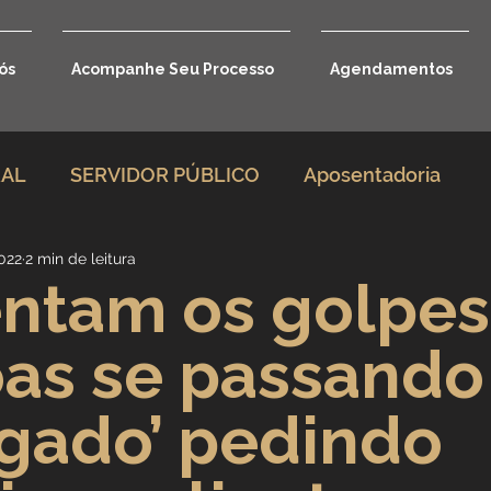
ós
Acompanhe Seu Processo
Agendamentos
RAL
SERVIDOR PÚBLICO
Aposentadoria
2022
2 min de leitura
rio
Direito Previdenciário
ntam os golpes
as se passando
Benefícios por incapacidade
gado’ pedindo
Aposentadoria por idade
Carreira Jurídica