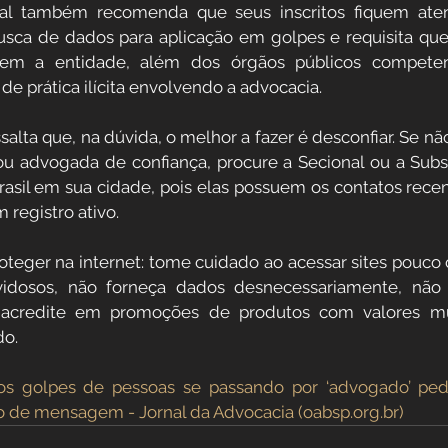
nal também recomenda que seus inscritos fiquem atent
usca de dados para aplicação em golpes e requisita que o
mem a entidade, além dos órgãos públicos competent
 de prática ilícita envolvendo a advocacia.
alta que, na dúvida, o melhor a fazer é desconfiar. Se não
 advogada de confiança, procure a Secional ou a Sub
sil em sua cidade, pois elas possuem os contatos recen
 registro ativo.
roteger na internet: tome cuidado ao acessar sites pouco
vidosos, não forneça dados desnecessariamente, não 
acredite em promoções de produtos com valores mui
do.
 golpes de pessoas se passando por ‘advogado’ pedi
ivo de mensagem - Jornal da Advocacia (oabsp.org.br)