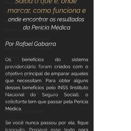
Saiba o que é, onde 
Planejamento Previdenciário
marcar, como funciona e
Direito Previdenciário
onde encontrar os resultados 
Incapacidade / Auxílio
da Perícia Médica
Benefícios por incapacidade
Aposentadoria Especial
Por Rafael Gabarra
Aposentadoria por idade
Carreira Jurídica
Os benefícios do sistema 
Previdência Internacional
previdenciário foram criados com o 
objetivo principal de amparar aqueles 
Direitos Sociais
que necessitam. Para obter alguns 
Previdência para Trabalhadores
desses benefícios pelo INSS (Instituto 
Aposentadoria por Invalidez
Nacional do Seguro Social), o 
solicitante tem que passar pela Perícia 
Novidades
Médica.
Profissões da Saúde
Institucional
Se você nunca passou por ela, fique 
tranquilo. Preparei esse texto para 
Aposentadoria do Servidor Público