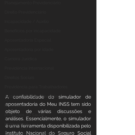
Planejamento Previdenciário
Direito Previdenciário
Incapacidade / Auxílio
Benefícios por incapacidade
Aposentadoria Especial
Aposentadoria por idade
Carreira Jurídica
Previdência Internacional
Direitos Sociais
Previdência para Trabalhadores
Aposentadoria por Invalidez
A confiabilidade do simulador de 
aposentadoria do Meu INSS tem sido 
Novidades
objeto de várias discussões e 
Profissões da Saúde
análises. Essencialmente, o simulador 
Institucional
é uma ferramenta disponibilizada pelo 
Instituto Nacional do Seguro Social 
Aposentadoria do Servidor Público