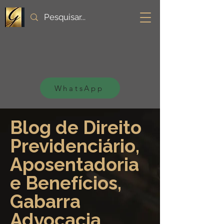
WhatsApp
Blog de Direito
Previdenciário,
Aposentadoria
e Benefícios,
Gabarra
Advocacia