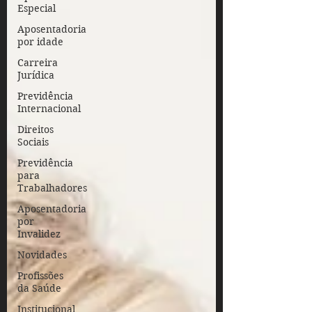
específicas dependendo do órgão no
Especial
qual atuam, seja federal, estadual ou
Aposentadoria
municipal. As regras vigentes,
por idade
atualmente, foram implementadas
Carreira
pela reforma f
Jurídica
Previdência
Internacional
Direitos
Sociais
Previdência
para
Trabalhadores
Aposentadoria
por
Invalidez
Novidades
Profissões
da Saúde
Institucional