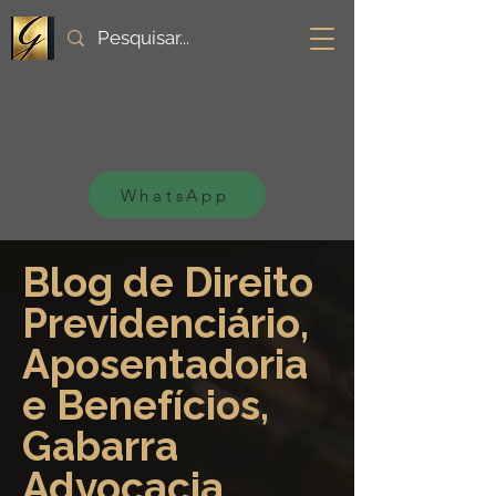
WhatsApp
Blog de Direito
Previdenciário,
Aposentadoria
e Benefícios,
Gabarra
Advocacia