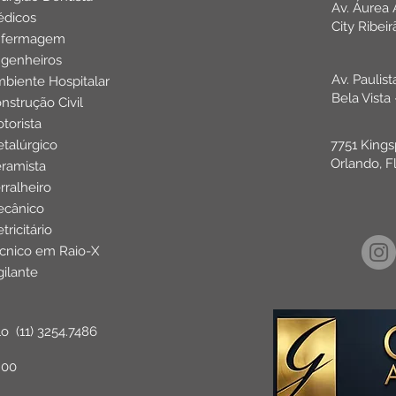
Av. Áurea
dicos
City Ribei
nfermagem
genheiros
Av. Paulis
biente Hospitalar
Bela Vista
nstrução Civil
torista
talúrgico
7751 Kings
Orlando, F
ramista
rralheiro
cânico
etricitário
cnico em Raio-X
gilante
lo
(11) 3254.7486
:00