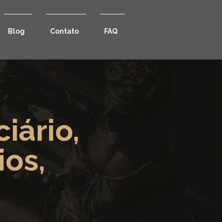
Blog
Contato
FAQ
iário,
ios,