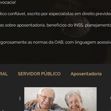
vocacia!
co confiável, escrito por especialistas em direito previden
as sobre aposentadoria, benefícios do INSS, planejamento
rigorosamente as normas da OAB, com linguagem acessív
ERAL
SERVIDOR PÚBLICO
Aposentadoria
rio
Direito Previdenciário