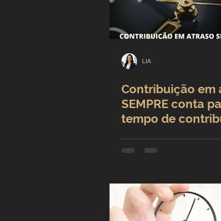
Para os idosos, a longev
de
LIA
Contribuição em 
SEMPRE conta pa
tempo de contrib