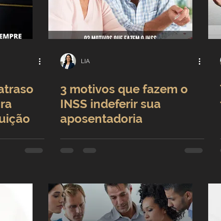
idade passou
LIA
atraso
3 motivos que fazem o
ra
INSS indeferir sua
uição
aposentadoria