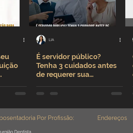
LIA
seu
É servidor público?
uição
Tenha 3 cuidados antes
de requerer sua
aposentadoria
posentadoria Por Profissão:
Endereços
rurgião Dentista