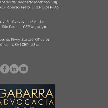
 Aparecida Braghetto Machado, 185
rão - Ribeirão Preto | CEP 14021-450
ta, 726 - CJ 1707 - 17º Andar
 - São Paulo | CEP 01310-910
pointe Pkwy, Ste 120, Office 01
lórida - USA | CEP 32819