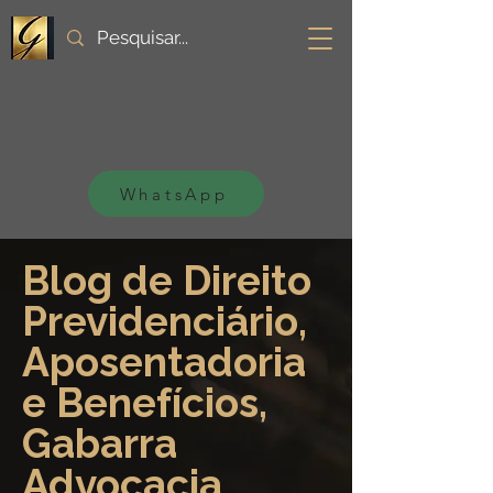
WhatsApp
Blog de Direito
Previdenciário,
Aposentadoria
e Benefícios,
Gabarra
Advocacia