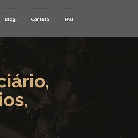
Blog
Contato
FAQ
iário,
ios,