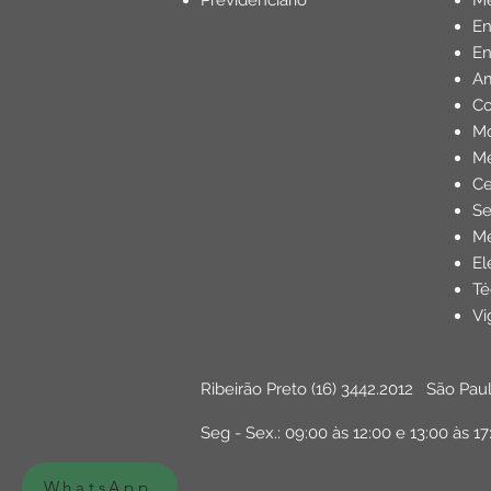
Previdenciário
Mé
E
En
Am
Co
Mo
Me
Ce
Se
Me
El
Té
Vi
Ribeirão Preto
(16) 3442.2012
São Pau
Seg - Sex.: 09:00 às 12:00 e 13:00 às 17
WhatsApp