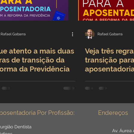
Benefícios por incapacidade
Aposentadoria por idade
Carreira Jurídica
Rafael Gabarra
Rafael Gabarra
ue atento a mais duas
Veja três regr
Direitos Sociais
ras de transição da
transição para
orma da Previdência
aposentadori
adores
Aposentadoria por Invalidez
Reforma da Pr
s da Saúde
Institucional
posentadoria Por Profissão:
Endereços
r Público
Reforma da previdência
rurgião Dentista
Av. Áurea