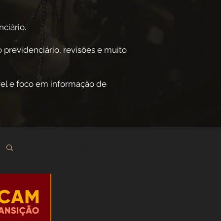
ciário.
 previdenciário, revisões e muito
el e foco em informação de
Login/Registre-se