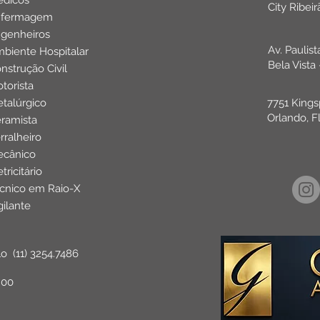
dicos
City Ribei
nfermagem
genheiros
Av. Paulis
biente Hospitalar
Bela Vista
nstrução Civil
torista
talúrgico
7751 Kings
Orlando, F
ramista
rralheiro
cânico
etricitário
cnico em Raio-X
gilante
lo
(11) 3254.7486
:00