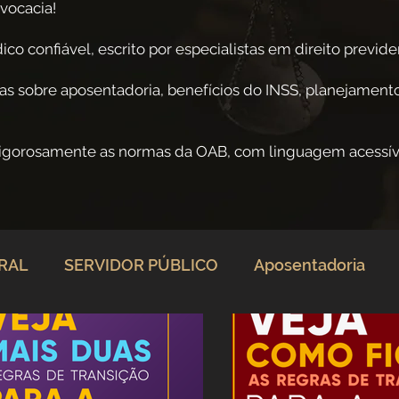
vocacia!
co confiável, escrito por especialistas em direito previden
as sobre aposentadoria, benefícios do INSS, planejamento
rigorosamente as normas da OAB, com linguagem acessív
ERAL
SERVIDOR PÚBLICO
Aposentadoria
rio
Direito Previdenciário