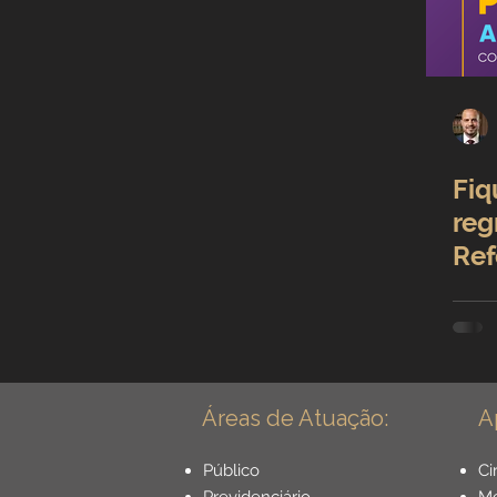
Incapacidade / Auxílio
Aposentadoria Especial
Fiq
Previdência Internacional
reg
Ref
Previdência para Trabalh
Novidades
Profissõe
Áreas de Atuação:
A
Aposentadoria do Servido
Público
Ci