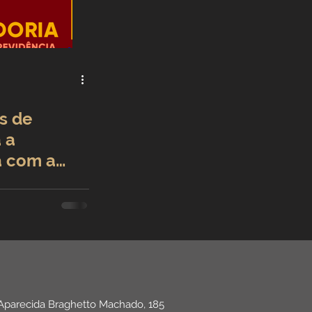
as de
 a
a com a
evidência
 Aparecida Braghetto Machado, 185