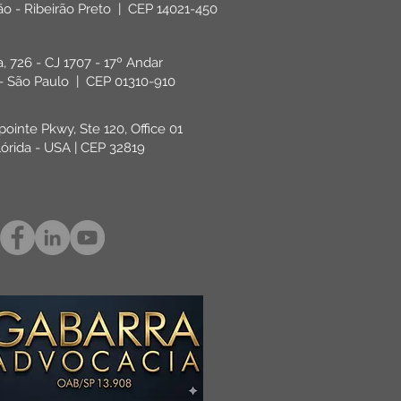
rão - Ribeirão Preto | CEP 14021-450
ta, 726 - CJ 1707 - 17º Andar
 - São Paulo | CEP 01310-910
pointe Pkwy, Ste 120, Office 01
lórida - USA | CEP 32819