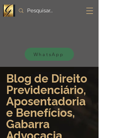
WhatsApp
Blog de Direito
Previdenciário,
Aposentadoria
e Benefícios,
Gabarra
Advocacia