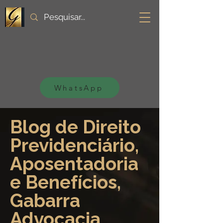
WhatsApp
Blog de Direito
Previdenciário,
Aposentadoria
e Benefícios,
Gabarra
Advocacia