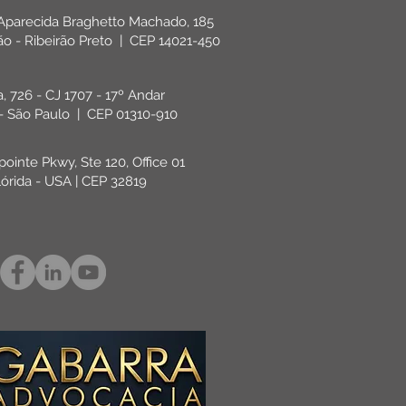
 Aparecida Braghetto Machado, 185
rão - Ribeirão Preto | CEP 14021-450
ta, 726 - CJ 1707 - 17º Andar
 - São Paulo | CEP 01310-910
pointe Pkwy, Ste 120, Office 01
lórida - USA | CEP 32819