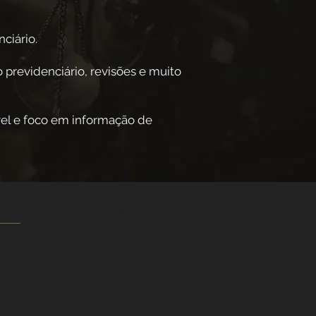
ciário.
 previdenciário, revisões e muito
el e foco em informação de
Login/Registre-se