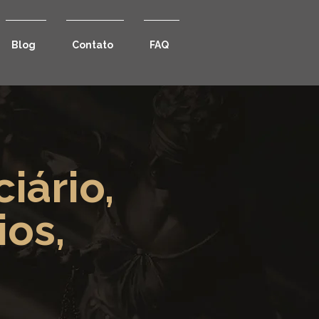
Blog
Contato
FAQ
iário,
ios,