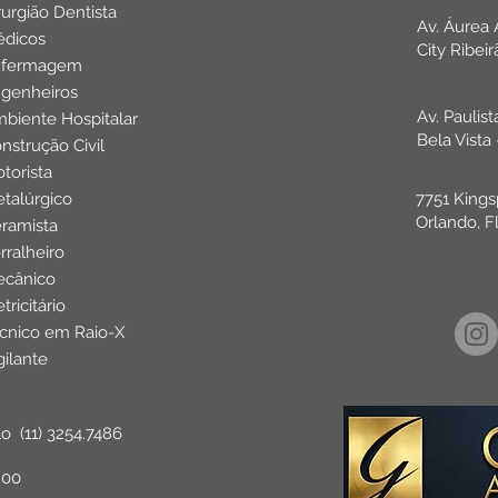
rurgião Dentista
Av. Áurea
dicos
Institucional
City Ribei
nfermagem
genheiros
Av. Paulis
biente Hospitalar
r Público
Bela Vista
nstrução Civil
torista
talúrgico
7751 Kings
Orlando, F
ramista
rralheiro
cânico
etricitário
cnico em Raio-X
gilante
lo
(11) 3254.7486
:00