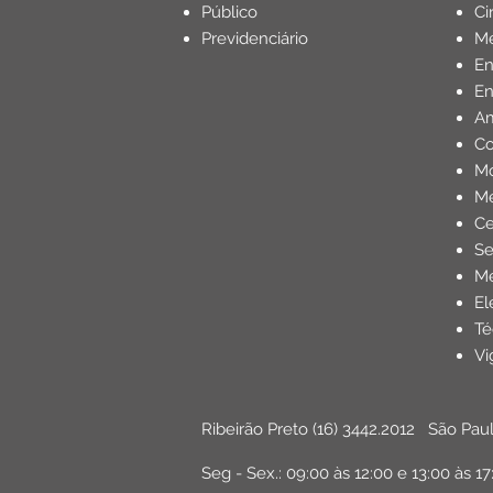
Público
Ci
Previdenciário
Mé
Profissões da Saúde
E
En
Am
Aposentadoria do Servido
Co
Mo
Me
Reforma da previdência
Ce
Se
Me
El
Té
Vi
Ribeirão Preto
(16) 3442.2012
São Pau
Seg - Sex.: 09:00 às 12:00 e 13:00 às 17