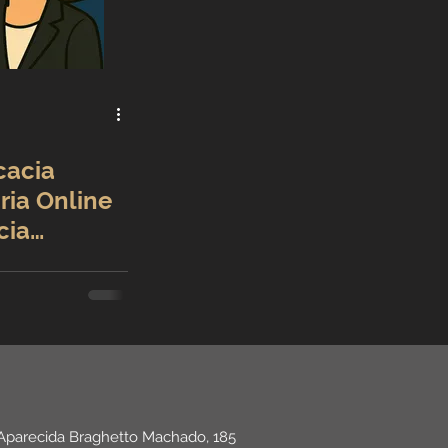
cacia
ria Online
cia
 Aparecida Braghetto Machado, 185