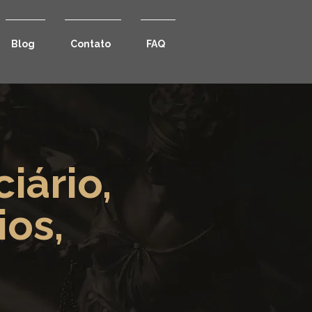
Blog
Contato
FAQ
iário,
ios,