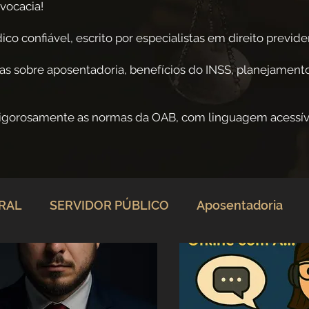
vocacia!
co confiável, escrito por especialistas em direito previden
as sobre aposentadoria, benefícios do INSS, planejamento
rigorosamente as normas da OAB, com linguagem acessív
ERAL
SERVIDOR PÚBLICO
Aposentadoria
rio
Direito Previdenciário