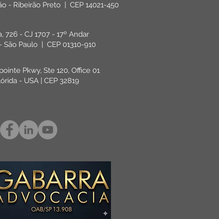
rão - Ribeirão Preto | CEP 14021-450
ta, 726 - CJ 1707 - 17º Andar
 - São Paulo | CEP 01310-910
pointe Pkwy, Ste 120, Office 01
lórida - USA | CEP 32819