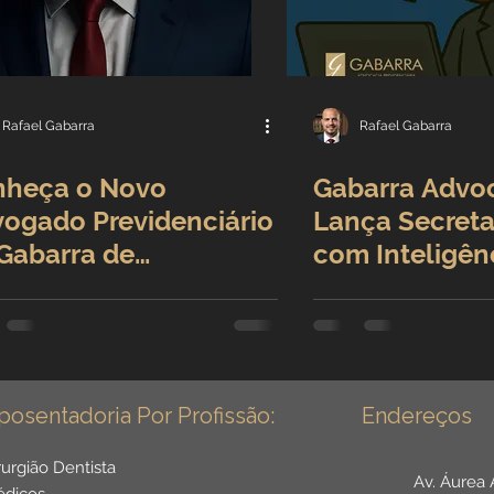
Benefícios por incapacidade
Aposentadoria por idade
Carreira Jurídica
Rafael Gabarra
Rafael Gabarra
nheça o Novo
Gabarra Advo
Direitos Sociais
ogado Previdenciário
Lança Secreta
Gabarra de
com Inteligên
adores
Aposentadoria por Invalidez
ocacia: Fábio Dias
Artificial
ena
s da Saúde
Institucional
posentadoria Por Profissão:
Endereços
r Público
Reforma da previdência
rurgião Dentista
Av. Áurea