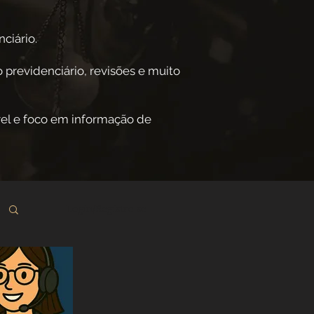
ciário.
 previdenciário, revisões e muito
el e foco em informação de
Login/Registre-se