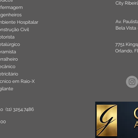
dicos
City Ribei
nfermagem
genheiros
Av. Paulis
biente Hospitalar
Bela Vista
nstrução Civil
torista
talúrgico
7751 Kings
Orlando, F
ramista
rralheiro
cânico
etricitário
cnico em Raio-X
gilante
lo
(11) 3254.7486
:00