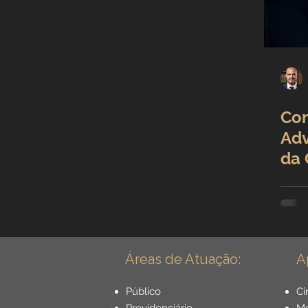
Incapacidade / Auxílio
Aposentadoria Especial
Co
Previdência Internacional
Adv
da 
Previdência para Trabalh
Adv
Ar
Novidades
Profissõe
Áreas de Atuação:
A
Aposentadoria do Servido
Público
Ci