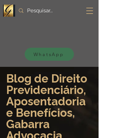
WhatsApp
Blog de Direito
Previdenciário,
Aposentadoria
e Benefícios,
Gabarra
Advocacia