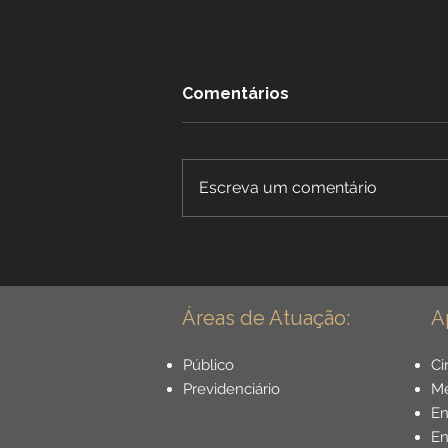
Comentários
Escreva um comentário
Benefícios Especiais para
Dentistas: Aposentadoria
Especial para Cirurgião
Dentista - Guia Completo
Áreas de Atuação:
A
Público
Ci
Previdenciário
Mé
E
En