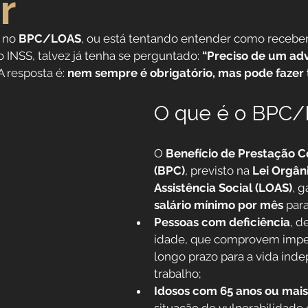
r
Direitos Sociais
 no 
BPC/LOAS
, ou está tentando entender como receber
o INSS, talvez já tenha se perguntado: 
“Preciso de um ad
A resposta é: 
nem sempre é obrigatório, mas pode fazer 
dores
Aposentadoria por Invalidez
O que é o BPC
 da Saúde
Institucional
O 
Benefício de Prestação C
(BPC)
, previsto na 
Lei Orgân
 Público
Reforma da previdência
Assistência Social (LOAS)
, g
salário mínimo por mês
 para
Pessoas com deficiência
, d
idade, que comprovem imp
longo prazo para a vida ind
trabalho;
Idosos com 65 anos ou mais