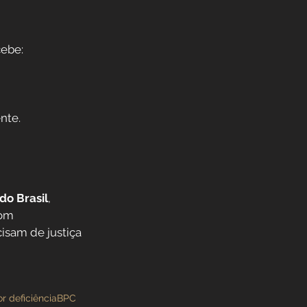
cebe:
nte.
do Brasil
, 
om 
isam de justiça 
r deficiência
BPC