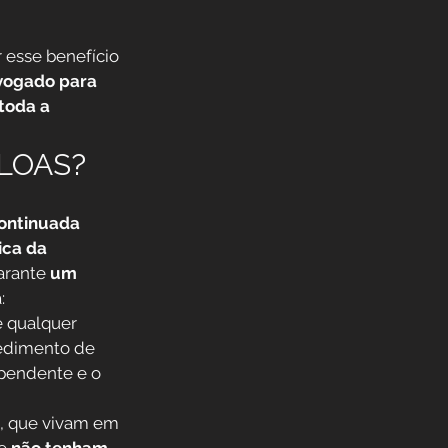
 esse benefício 
vogado para 
toda a 
/LOAS?
ontinuada 
ica da 
arante 
um 
:
e qualquer 
edimento de 
ependente e o 
, que vivam em 