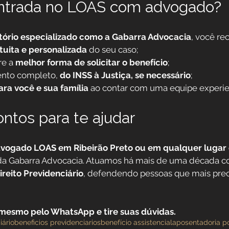
ntrada no LOAS com advogado?
itório especializado como a Gabarra Advocacia
, você re
tuita e personalizada
 do seu caso;
e a 
melhor forma de solicitar o benefício
;
to completo, 
do INSS à Justiça, se necessário
;
ra você e sua família
 ao contar com uma equipe experie
ntos para te ajudar
vogado LOAS em Ribeirão Preto ou em qualquer lugar 
da Gabarra Advocacia. Atuamos há mais de uma década c
reito Previdenciário
, defendendo pessoas que mais prec
mesmo pelo WhatsApp e tire suas dúvidas.
ário
beneficios previdenciarios
benefício assistencial
aposentadoria po