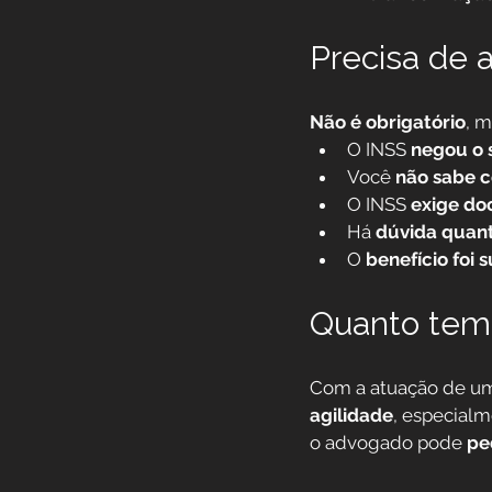
Precisa de 
Não é obrigatório
, m
O INSS 
negou o 
Você 
não sabe c
O INSS 
exige do
Há 
dúvida quanto
O 
benefício foi
Quanto tem
Com a atuação de um 
agilidade
, especialm
o advogado pode 
pe