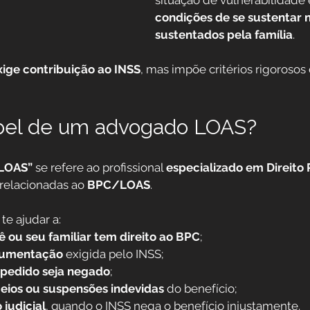
situação de vulnerabilidade 
condições de se sustentar 
sustentados pela família
.
xige contribuição ao INSS
, mas impõe critérios rigorosos
apel de um advogado LOAS?
LOAS”
 se refere ao profissional 
especializado em Direito 
relacionadas ao 
BPC/LOAS
.
e ajudar a:
ê ou seu familiar tem direito ao BPC
;
cumentação
 exigida pelo INSS;
 pedido seja negado
;
eios ou suspensões indevidas
 do benefício;
judicial
, quando o INSS nega o benefício injustamente.