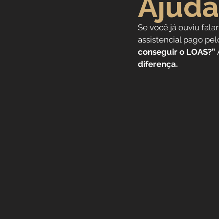
Ajuda
Previdência Internacional
Se você já ouviu falar
assistencial pago pel
conseguir o LOAS?”
 
Previdência para Trabalha
diferença.
Novidades
Profissões
Aposentadoria do Servidor