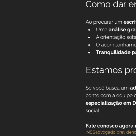
Como dar e
Ao procurar um 
escr
Uma 
análise gra
A orientação sobr
O acompanhamen
Tranquilidade pa
Estamos pro
Se você busca um 
ad
conte com a equipe 
especialização em Di
social.
Fale conosco agora 
INSS
advogado previdenci