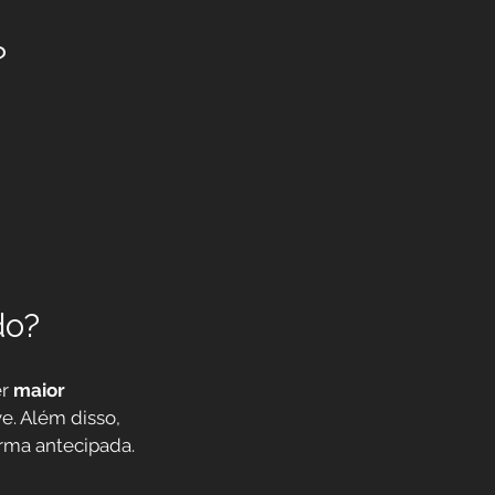
?
do?
r 
maior 
. Além disso, 
orma antecipada.