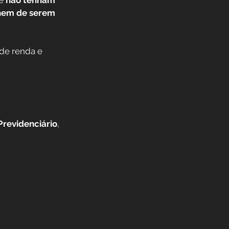
e 
não tenham 
nem de serem 
 de renda e 
Previdenciário
, 