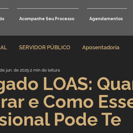
ós
Acompanhe Seu Processo
Agendamentos
RAL
SERVIDOR PÚBLICO
Aposentadoria
de jun. de 2025
2 min de leitura
rio
Direito Previdenciário
gado LOAS: Qu
rar e Como Ess
Benefícios por incapacidade
ssional Pode Te
Aposentadoria por idade
Carreira Jurídica