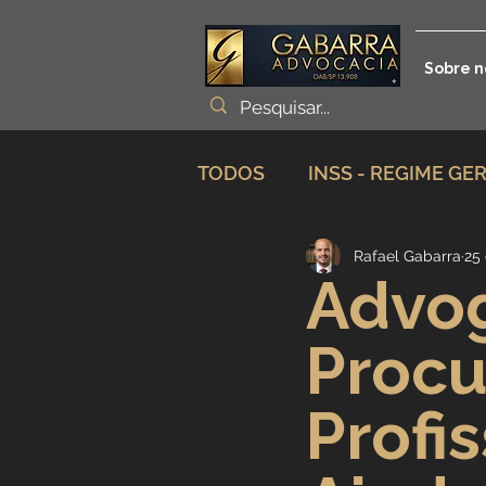
Sobre n
TODOS
INSS - REGIME GE
Rafael Gabarra
25 
Planejamento Previdenciá
Advo
Procu
Incapacidade / Auxílio
Profi
Aposentadoria Especial