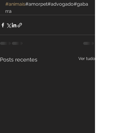
#animais
#amorpet#advogado#gaba
rra
Ver tudo
Posts recentes