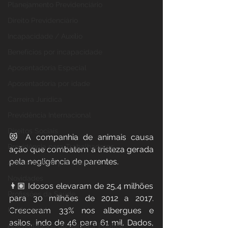
Planejamento Previdenciário
Direito Previdenciário
Incapacidade / Auxílio
Benefícios por incapacidade
Aposentadoria Especial
Aposentadoria por idade
Carreira Jurídica
Previdência Internacional
Direitos Sociais
😻 A companhia de animais causa 
Previdência para Trabalhadores
ação que combatem a tristeza gerada 
pela negligência de parentes.
Aposentadoria por Invalidez
Novidades
👨🏽‍ Idosos elevaram de 25,4 milhões 
Profissões da Saúde
para 30 milhões de 2012 a 2017. 
Institucional
Cresceram 33% nos albergues e 
asilos, indo de 46 para 61 mil. Dados, 
Aposentadoria do Servidor Público