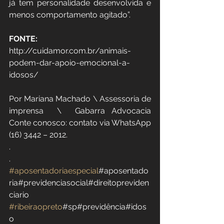
já tem personalidade desenvolvida e 
menos comportamento agitado”.
FONTE: 
http://cuidamor.com.br/animais-
podem-dar-apoio-emocional-a-
idosos/
Por Mariana Machado \ Assessoria de 
imprensa  \  Gabarra Advocacia  
Conte conosco: contato via WhatsApp 
(16) 3442 – 2012.  
.
.
#aposentadoriaespecial
#aposentado
ria#previdenciasocial#direitopreviden
ciario 
#ribeiraopreto
#sp#previdência#idos
o 