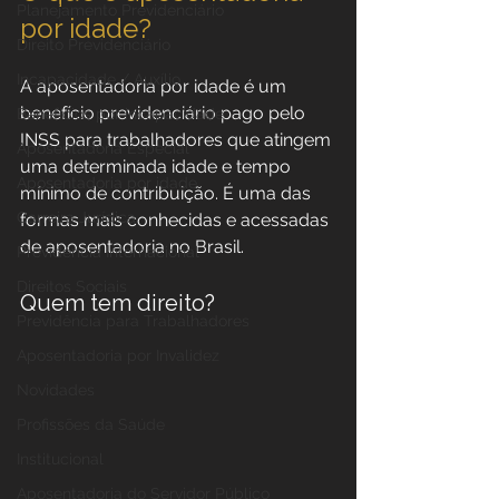
Planejamento Previdenciário
por idade?
Direito Previdenciário
Incapacidade / Auxílio
A aposentadoria por idade é um 
benefício previdenciário pago pelo 
Benefícios por incapacidade
INSS para trabalhadores que atingem 
Aposentadoria Especial
uma determinada idade e tempo 
Aposentadoria por idade
mínimo de contribuição. É uma das 
Carreira Jurídica
formas mais conhecidas e acessadas 
de aposentadoria no Brasil.
Previdência Internacional
Direitos Sociais
Quem tem direito?
Previdência para Trabalhadores
Aposentadoria por Invalidez
Novidades
Profissões da Saúde
Institucional
Aposentadoria do Servidor Público