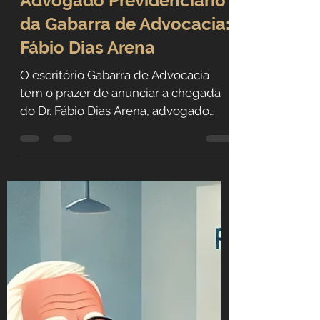
Conheça o Novo
Advogado Previdenciário
da Gabarra de Advocacia:
Fábio Dias Arena
O escritório Gabarra de Advocacia
tem o prazer de anunciar a chegada
do Dr. Fábio Dias Arena, advogado
previdenciário formado pela
Faculdade de Direito de Franca e
atuante desde 2021. Com foco em
garantir dignidade aos trabalhadores
na hora da aposentadoria, Dr. Fábio
reforça nosso compromisso com o
direito previdenciário e a justiça social.
Conheça sua trajetória e valores que o
trouxeram até aqui.