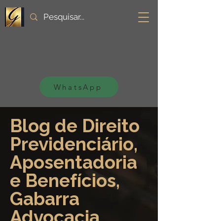
WhatsApp
Blog de Direito
Previdenciário,
Aposentadoria
e Benefícios,
Gabarra
Advocacia