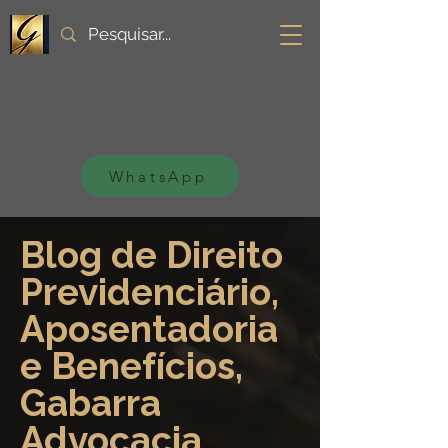
WhatsApp
Blog de Direito
Previdenciário,
Aposentadoria
e Benefícios,
Gabarra
Advocacia