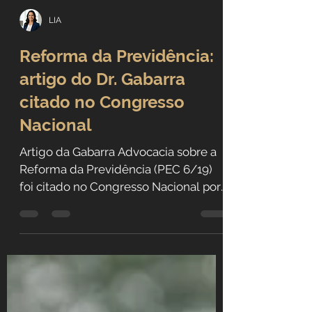
LIA
Reforma da Previdência:
artigo do Dr. Gabarra
citado no Congresso
Nacional
Artigo da Gabarra Advocacia sobre a
Reforma da Previdência (PEC 6/19)
foi citado no Congresso Nacional por
senadores e deputados. Entenda os
fundamentos jurídicos, as regras de
transição, a discussão sobre
integralidade e paridade e a
importância da segurança jurídica