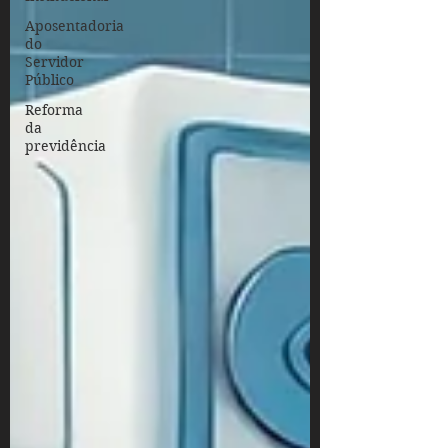
Aposentadoria
do
Servidor
Público
Reforma
da
previdência