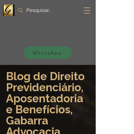
WhatsApp
Blog de Direito
Previdenciário,
Aposentadoria
e Benefícios,
Gabarra
Advocacia