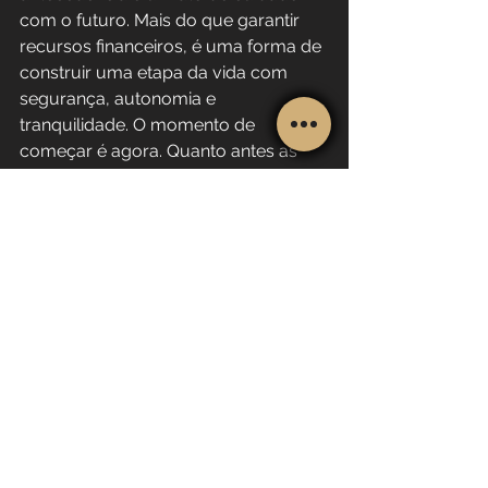
com o futuro. Mais do que garantir 
recursos financeiros, é uma forma de 
construir uma etapa da vida com 
segurança, autonomia e 
tranquilidade. O momento de 
começar é agora. Quanto antes as 
decisões forem tomadas, maiores 
serão os benefícios colhidos lá na 
frente.
aposentadoria
previdencia
melhoraposentadoria
revisão
inss
Planejamento
Estrategias
INSS - REGIME GERAL
SERVIDOR PÚBLICO