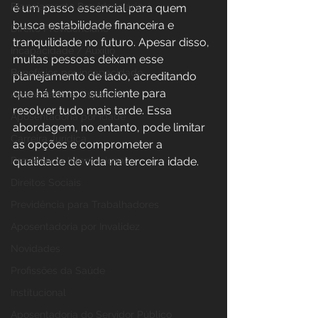
Planejamento Previdenciário
é um passo essencial para quem 
busca estabilidade financeira e 
Direito Previdenciário
tranquilidade no futuro. Apesar disso, 
Incapacidade / Auxílio
muitas pessoas deixam esse 
Benefícios por incapacidade
planejamento de lado, acreditando 
que há tempo suficiente para 
Aposentadoria Especial
resolver tudo mais tarde. Essa 
Aposentadoria por idade
abordagem, no entanto, pode limitar 
Carreira Jurídica
as opções e comprometer a 
Previdência Internacional
qualidade de vida na terceira idade.
Direitos Sociais
Previdência para Trabalhadores
Aposentadoria por Invalidez
Novidades
Profissões da Saúde
Institucional
Aposentadoria do Servidor Público