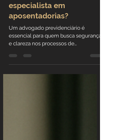
Por que contar com um
especialista em
aposentadorias?
Um advogado previdenciário é
essencial para quem busca segurança
e clareza nos processos de
aposentadoria e revisão de benefícios.
Na Gabarra Advocacia, nossa equipe
atua com ética e transparência,
ajudando você a entender seus
direitos e tomar decisões estratégicas
para o futuro.