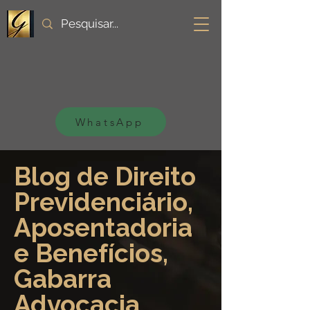
WhatsApp
Blog de Direito
Previdenciário,
Aposentadoria
e Benefícios,
Gabarra
Advocacia