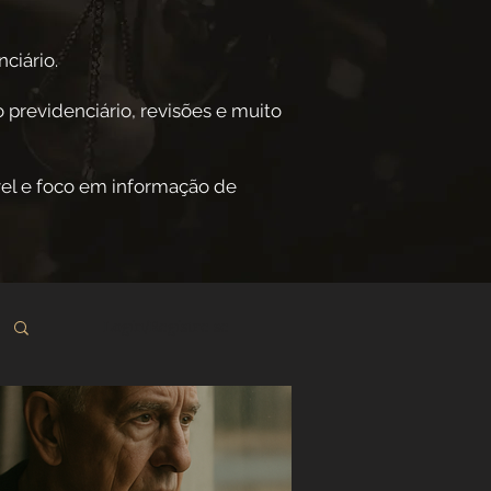
ciário.
 previdenciário, revisões e muito
el e foco em informação de
Login/Registre-se