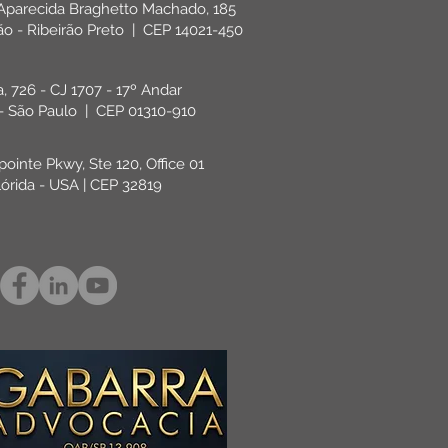
 Aparecida Braghetto Machado, 185
rão - Ribeirão Preto | CEP 14021-450
ta, 726 - CJ 1707 - 17º Andar
 - São Paulo | CEP 01310-910
pointe Pkwy, Ste 120, Office 01
lórida - USA | CEP 32819