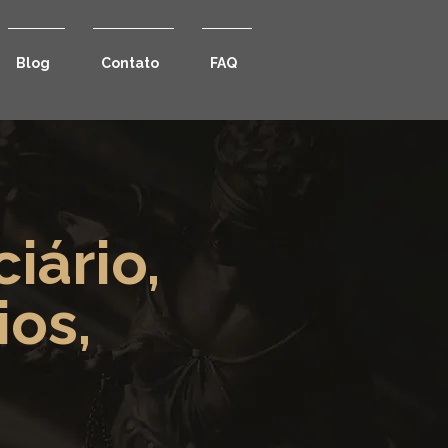
Blog
Contato
FAQ
iário,
ios,