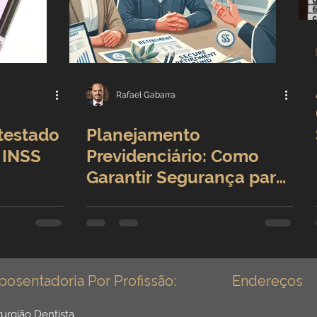
Rafael Gabarra
testado
Planejamento
 INSS
Previdenciário: Como
Garantir Segurança para
o Futuro Profissional
posentadoria Por Profissão:
Endereços
rurgião Dentista