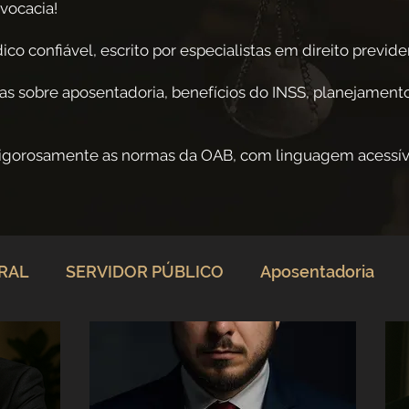
vocacia!
co confiável, escrito por especialistas em direito previden
as sobre aposentadoria, benefícios do INSS, planejamento
rigorosamente as normas da OAB, com linguagem acessív
ERAL
SERVIDOR PÚBLICO
Aposentadoria
rio
Direito Previdenciário