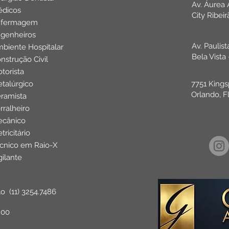
Av. Áurea
dicos
City Ribei
nfermagem
genheiros
Av. Paulis
biente Hospitalar
Bela Vista
nstrução Civil
torista
talúrgico
7751 Kings
Orlando, F
ramista
rralheiro
cânico
etricitário
cnico em Raio-X
gilante
lo
(11) 3254.7486
:00