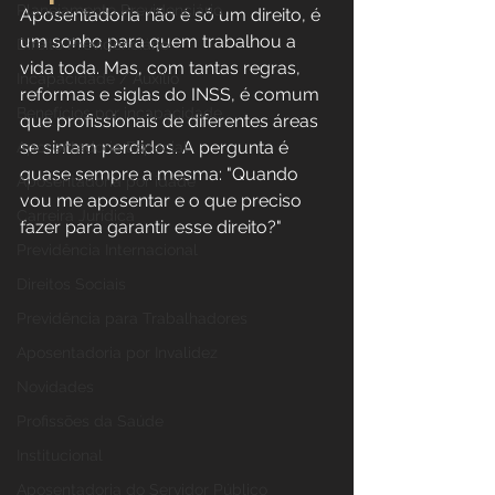
Planejamento Previdenciário
Aposentadoria não é só um direito, é 
um sonho para quem trabalhou a 
Direito Previdenciário
vida toda. Mas, com tantas regras, 
Incapacidade / Auxílio
reformas e siglas do INSS, é comum 
Benefícios por incapacidade
que profissionais de diferentes áreas 
se sintam perdidos. A pergunta é 
Aposentadoria Especial
quase sempre a mesma: "Quando 
Aposentadoria por idade
vou me aposentar e o que preciso 
Carreira Jurídica
fazer para garantir esse direito?"
Previdência Internacional
Direitos Sociais
Previdência para Trabalhadores
Aposentadoria por Invalidez
Novidades
Profissões da Saúde
Institucional
Aposentadoria do Servidor Público